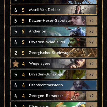
6
5
Maxii Van Dekkar
5
5
x
2
Katzen-Hexer-Saboteur
5
5
x
2
Antherion
4
5
x
2
Dryaden-Waldläufer
2
5
Zwergischer Streitwagen
4
x
2
Wegelagerei
5
4
x
2
Dryaden-Jungvogel
4
4
Elfenfechtmeisterin
4
4
x
2
Zwergen-Berserker
4
4
x
2
Chamäleon