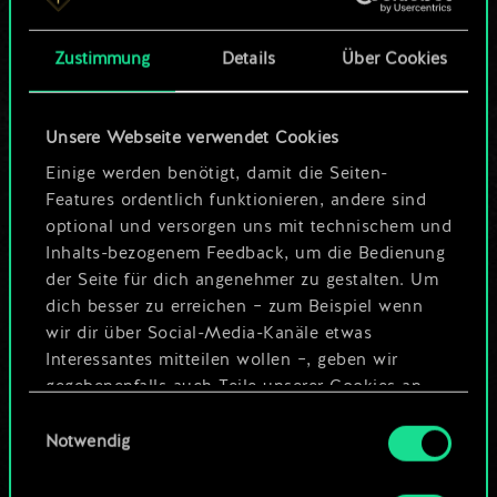
Karten.
Zustimmung
Details
Über Cookies
Wo es doch so viel
mehr sein kann!
Unsere Webseite verwendet Cookies
Einige werden benötigt, damit die Seiten-
Features ordentlich funktionieren, andere sind
Deck benennen und Leitfaden
optional und versorgen uns mit technischem und
erstellen
Inhalts-bezogenem Feedback, um die Bedienung
der Seite für dich angenehmer zu gestalten. Um
dich besser zu erreichen – zum Beispiel wenn
Deck bearbeiten
wir dir über Social-Media-Kanäle etwas
Interessantes mitteilen wollen –, geben wir
ODER
gegebenenfalls auch Teile unserer Cookies an
unsere Partner weiter. Jeder dieser optionalen
Einwilligungsauswahl
Cookies erfordert allerdings deine Zustimmung.
Notwendig
Community-Decks durchsuchen
Alle Details zu unserer Nutzung von Cookies