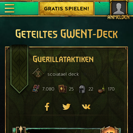
GRATIS SPIELEN!
ANMELDEN
Geteiltes GWENT-Deck
Guerillataktiken
scoiatael
deck
7.080
25
22
170