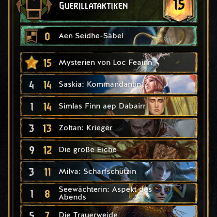
15
Guerillataktiken
0
Aen Seidhe-Säbel
15
Mysterien von Loc Feainn
4
14
Saskia: Kommandantin
1
14
Simlas Finn aep Dabairr
3
13
Zoltan: Krieger
9
12
Die große Eiche
3
11
Milva: Scharfschützin
Seewächterin: Aspekt des
1
8
Abends
5
7
Die Trauerweide