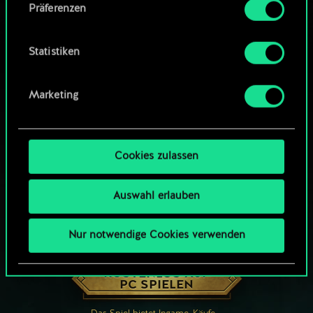
Präferenzen
findest du unten im Menü „Einstellungen“, wo
du, falls gewünscht, auch alle Einstellungen rund
um das Thema Cookies ändern kannst.
Statistiken
Marketing
Cookies zulassen
Auswahl erlauben
Nur notwendige Cookies verwenden
WIE WÄR’S MIT EINER RUNDE GWENT?
KOSTENLOS AUF
PC SPIELEN