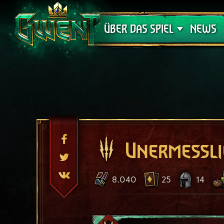
Support
ÜBER DAS SPIEL
NEWS
Unermessli
8.040
25
14