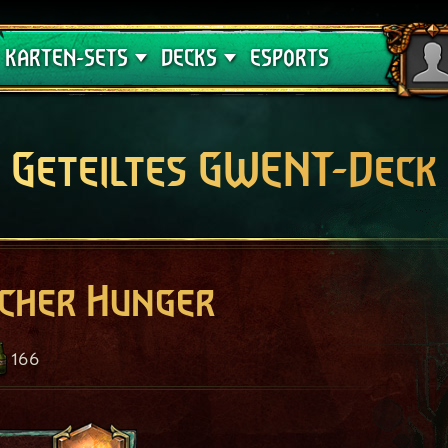
Crimson Curse
Deck-Leitfäden
KARTEN-SETS
DECKS
ESPORTS
Geteiltes GWENT-Deck
cher Hunger
166