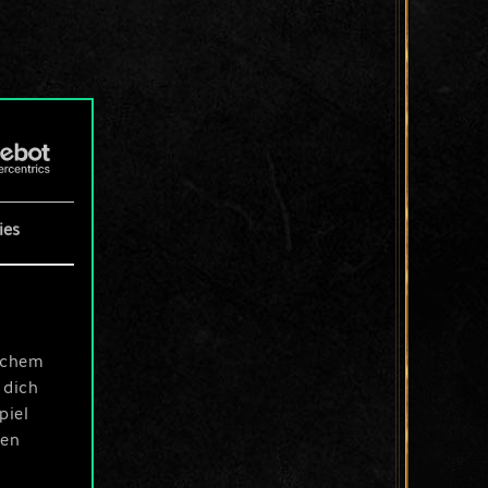
ies
ischem
 dich
piel
len