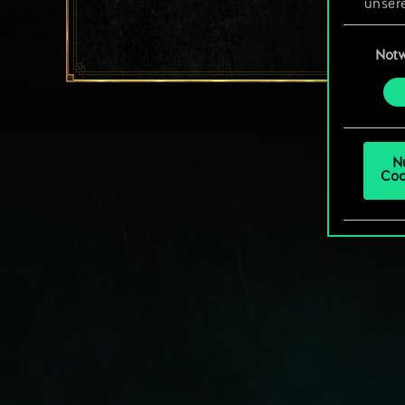
unsere
aller
Einwillig
Not
Alle 
„Einst
um da
N
Coo