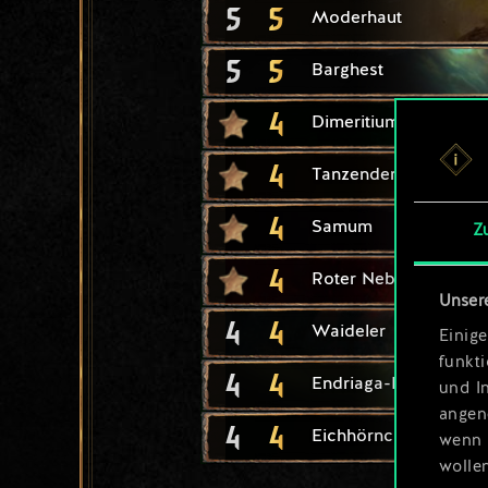
5
5
Moderhaut
5
5
Barghest
4
Dimeritiumbombe
4
Tanzender Stern
4
Samum
Z
4
Roter Nebel
Unser
4
4
Waideler
Einige
funkt
4
4
Endriaga-Kriegerin
und I
angen
4
4
Eichhörnchen
wenn 
wolle