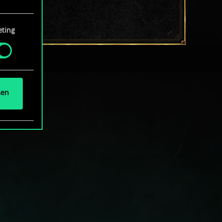
ting
 Menü
und
sen