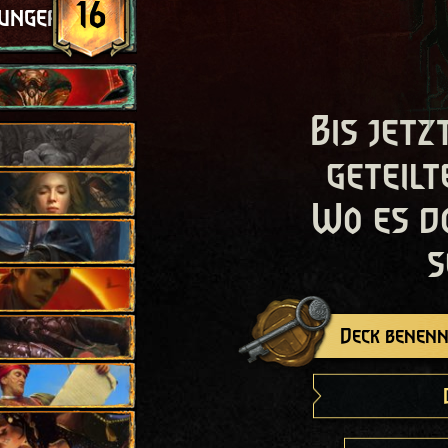
16
Hunger
Bis jetz
geteilt
Wo es d
s
Deck benenn