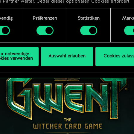
 Partner weiter. Jeder dieser optionalen Cookies erfordert
dings deine Zustimmung.
ungsauswahl
wendig
Präferenzen
Statistiken
Marke
Details zu unserer Nutzung von Cookies findest du unten im
ellungen“, wo du, falls gewünscht, auch alle Einstellungen r
s Thema Cookies ändern kannst.
ur notwendige
Auswahl erlauben
Cookies zulas
kies verwenden