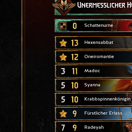
Unermesslicher 
0
Schattenurne
13
Hexensabbat
12
Oneiromantie
3
11
Madoc
5
10
Syanna
5
10
Krabbspinnenkönigin
9
Fürstlicher Erlass
7
9
Radeyah