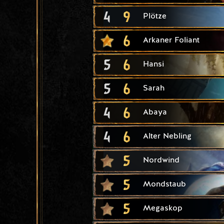
4
9
Plötze
6
Arkaner Foliant
5
6
Hansi
5
6
Sarah
4
6
Abaya
4
6
Alter Nebling
5
Nordwind
5
Mondstaub
5
Megaskop