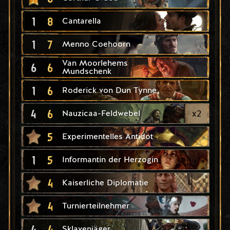
1
8
Cantarella
1
7
Menno Coehoorn
Van Moorlehems
6
6
Mundschenk
1
6
Roderick von Dun Tynne
4
6
x
2
Nauzicaa-Feldwebel
5
Experimentelles Antidot
1
5
Informantin der Herzogin
4
Kaiserliche Diplomatie
4
Turnierteilnehmer
4
4
Sklavenjäger