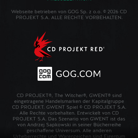
Webseite betrieben von GOG Sp. z o.o. © 2026 CD
PROJEKT S.A. ALLE RECHTE VORBEHALTEN.
CD PROJEKT®, The Witcher®, GWENT® sind
eingetragene Handelsmarken der Kapitalgruppe
CD PROJEKT. GWENT Spiel © CD PROJEKT S.A.
Alle Rechte vorbehalten. Entwickelt von CD
PROJEKT S.A. Das Szenario von GWENT ist das
von Andrzej Sapkowski in seiner Bücherreihe
geschaffene Universum. Alle anderen
Urheberrechte und Warenzeichen sind Eigentum