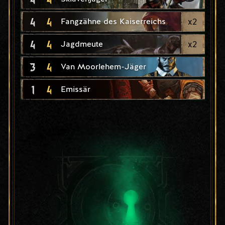
4
4
x
2
Fangzähne des Kaiserreichs
4
4
x
2
Jagdmeute
3
4
Van Moorlehem-Jäger
1
4
Emissär