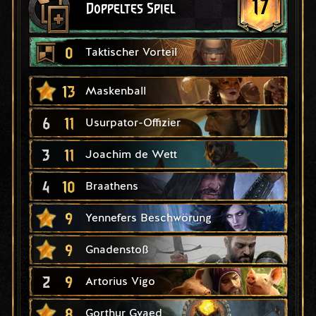
17
Doppeltes Spiel
0
Taktischer Vorteil
13
Maskenball
6
11
Usurpator-Offizier
3
11
Joachim de Wett
4
10
Braathens
9
Yennefers Beschwörung
9
Gnadenstoß
2
9
Artorius Vigo
8
Gorthur Gvaed