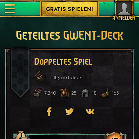
GRATIS SPIELEN!
ANMELDEN
Geteiltes GWENT-Deck
Doppeltes Spiel
nilfgaard
deck
7.340
25
18
165