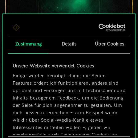
Bis jetzt ist dies nur
Zustimmung
Details
Über Cookies
ein geteilter Satz
Karten.
Unsere Webseite verwendet Cookies
Wo es doch so viel
Einige werden benötigt, damit die Seiten-
Features ordentlich funktionieren, andere sind
mehr sein kann!
optional und versorgen uns mit technischem und
Inhalts-bezogenem Feedback, um die Bedienung
der Seite für dich angenehmer zu gestalten. Um
dich besser zu erreichen – zum Beispiel wenn
Deck benennen und Leitfaden
wir dir über Social-Media-Kanäle etwas
erstellen
Interessantes mitteilen wollen –, geben wir
gegebenenfalls auch Teile unserer Cookies an