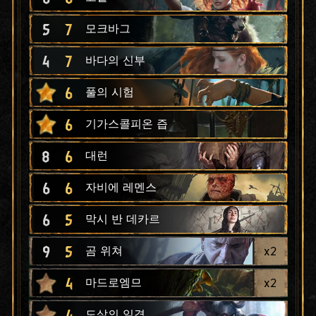
5
7
모크바그
4
7
바다의 신부
6
풀의 시험
6
기가스콜피온 즙
8
6
대런
6
6
자비에 레멘스
6
5
막시 반 데카르
9
5
x
2
곰 위쳐
4
x
2
마드로엠므
4
도살의 일격