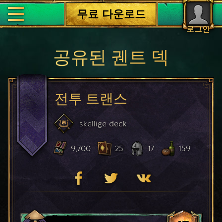
무료 다운로드
로그인
공유된 궨트 덱
전투 트랜스
skellige
deck
9,700
25
17
159