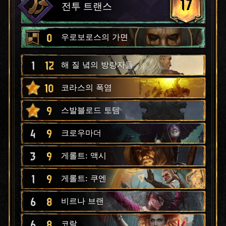
17
전투 트랜스
0
우로보로스의 가면
1
12
해 질 녘의 방랑자들
10
코라스의 폭염
9
스발블로드 토템
4
9
크로우마더
3
9
게롤트: 액시
1
9
게롤트: 쿠엔
6
8
비르나 브랜
6
8
코랄