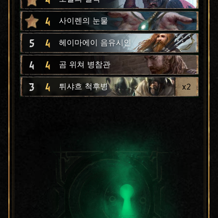
4
사이렌의 눈물
5
4
헤이마에이 음유시인
4
4
곰 위쳐 병참관
3
4
x
2
튀샤흐 척후병