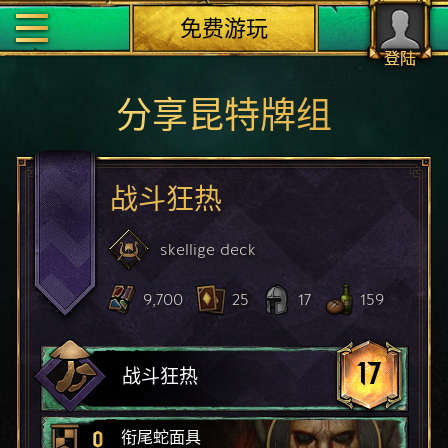
免费游玩
登陆
分享昆特牌组
战斗狂热
skellige
deck
9,700
25
17
159
17
战斗狂热
0
衔尾蛇面具