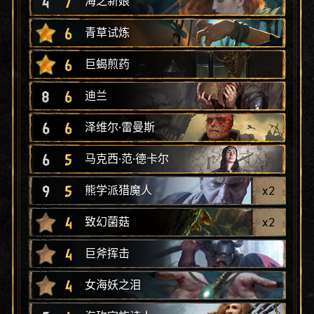
4
7
海之新娘
6
青草试炼
6
巨蝎煎药
8
6
迪兰
6
6
泽维尔·雷曼斯
6
5
马克西·范·德卡尔
9
5
x
2
熊学派猎魔人
4
x
2
致幻菌菇
4
巨斧挥击
4
女海妖之泪