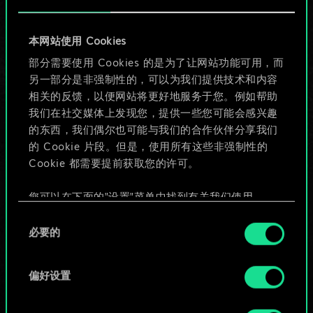
目前只是分享了一套
本网站使用 Cookies
牌，但能做的不止这
部分需要使用 Cookies 的是为了让网站功能可用，而
另一部分是非强制性的，可以为我们提供技术和内容
些！
相关的反馈，以便网站将更好地服务于您。例如帮助
我们在社交媒体上发现您，提供一些您可能会感兴趣
的东西，我们偶尔也可能与我们的合作伙伴分享我们
给牌组命名并撰写攻略
的 Cookie 片段。但是，使用所有这些非强制性的
Cookie 都需要提前获取您的许可。
编辑牌组
您可以在下面的"设置"菜单中找到有关我们使用
Cookie 的所有详细信息，并调整您对 Cookie 的偏
同
或
好。一旦您了解了其中的内容并准备好继续，请点
必要的
意
击"确定"。
选
浏览社区牌组
择
偏好设置