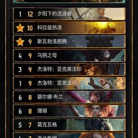
1
12
夕阳下的流浪者
10
科拉兹热浪
9
斯瓦勃洛图腾
4
9
乌鸦之母
3
9
杰洛特：亚克席法印
1
9
杰洛特：昆恩法印
6
8
碧尔娜·布兰
6
8
珊瑚
5
7
莫克瓦格