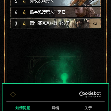
5
4
海玫家族诗人
4
4
熊学派猎魔人军需官
3
4
x
2
图尔赛克家族好斗分子
知情同意
详情
关于