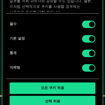
일부를 저희 파트너와 공유할 수도 있습니다. 물론,
이처럼 선택적으로 쿠키를 사용할 경우에는
사용자의 동의를 구할 것입니다.
동
쿠키 사용에 관한 세부 사항이나 관련 설정은 아래의
필수
의
궨트 한 판 어떠신가요?
"Settings" 메뉴에서 확인할 수 있습니다.
선
택
기본 설정
PC에서 무료 플레이
게임 내 구매 기능
통계
지원하는 플랫폼:
마케팅
모든 쿠키 허용
선택 허용