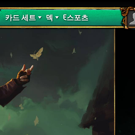
핏빛 저주
덱 가이드
카드 세트
덱
E스포츠