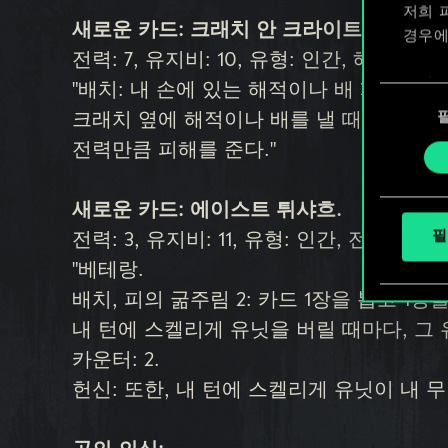
저희 
새로운 카드: 크래치 안 크라이트.
경우에
전력: 7, 유지비: 10, 유형: 인간, 해적
쿠키 
"배치: 내 손에 있는 해적이나 배 3장에 방
동
확인할
의
크래치 옆에 해적이나 배를 낼 때마다, 그
선
전력만큼 피해를 준다."
택
새로운 카드: 에이스트 튀샤흐.
필
전력: 3, 유지비: 11, 유형: 인간, 전사
"베테랑.
배치, 피의 굶주림 2: 카드 1장을 뽑고 1장
내 턴에 스켈리게 유닛을 버릴 때마다, 그
카운터: 2.
헌신: 또한, 내 턴에 스켈리게 유닛이 내 