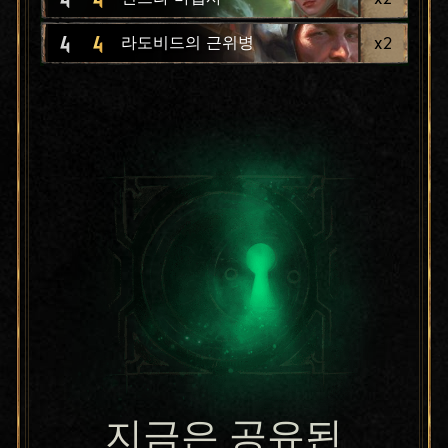
4
4
x
2
라도비드의 근위병
지금은 공유된