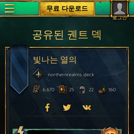
무료 다운로드
로그인
공유된 궨트 덱
빛나는 열의
northernrealms
deck
6,670
25
22
160