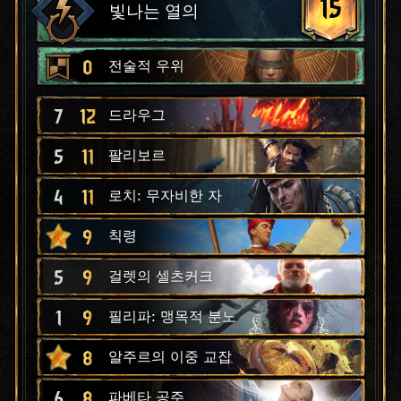
15
빛나는 열의
0
전술적 우위
7
12
드라우그
5
11
팔리보르
4
11
로치: 무자비한 자
9
칙령
5
9
걸렛의 셀츠커크
1
9
필리파: 맹목적 분노
8
알주르의 이중 교잡
6
8
파베타 공주