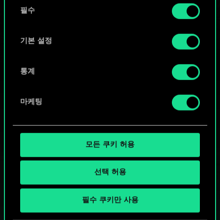
동
커뮤니티 덱 둘러보기
쿠키 사용에 관한 세부 사항이나 관련 설정은 아래의
필수
의
"Settings" 메뉴에서 확인할 수 있습니다.
선
택
기본 설정
통계
마케팅
모든 쿠키 허용
선택 허용
궨트 한 판 어떠신가요?
필수 쿠키만 사용