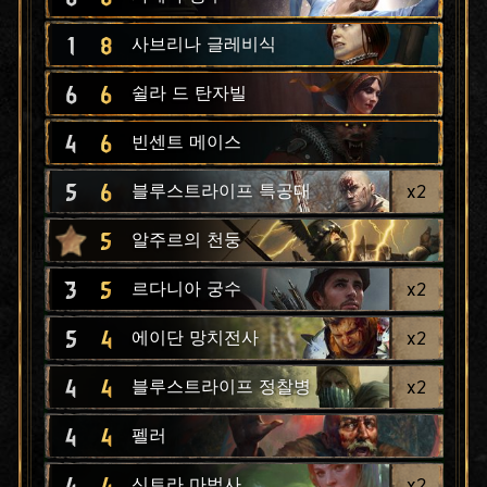
1
8
사브리나 글레비식
6
6
쉴라 드 탄자빌
4
6
빈센트 메이스
5
6
x
2
블루스트라이프 특공대
5
알주르의 천둥
3
5
x
2
르다니아 궁수
5
4
x
2
에이단 망치전사
4
4
x
2
블루스트라이프 정찰병
4
4
펠러
4
4
x
2
신트라 마법사