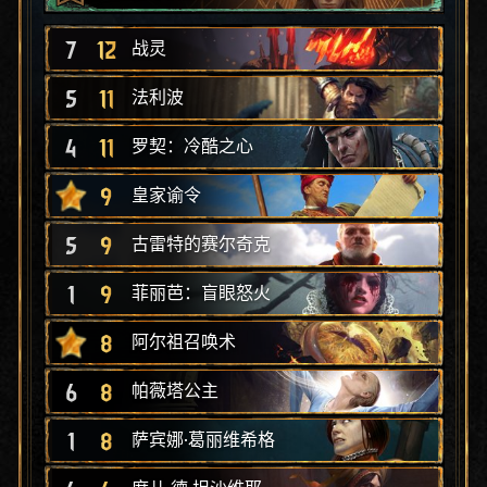
7
12
战灵
5
11
法利波
4
11
罗契：冷酷之心
9
皇家谕令
5
9
古雷特的赛尔奇克
1
9
菲丽芭：盲眼怒火
8
阿尔祖召唤术
6
8
帕薇塔公主
1
8
萨宾娜·葛丽维希格