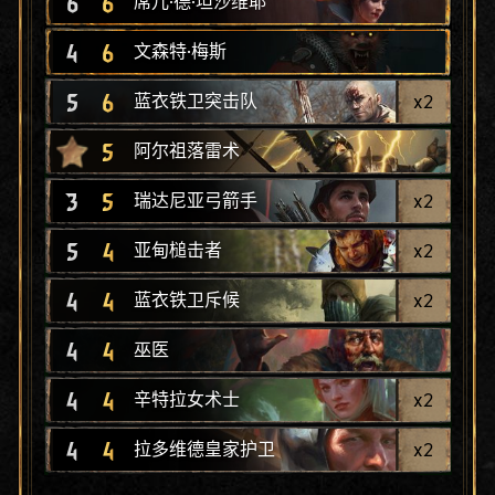
6
6
席儿·德·坦沙维耶
4
6
文森特·梅斯
5
6
x
2
蓝衣铁卫突击队
5
阿尔祖落雷术
3
5
x
2
瑞达尼亚弓箭手
5
4
x
2
亚甸槌击者
4
4
x
2
蓝衣铁卫斥候
4
4
巫医
4
4
x
2
辛特拉女术士
4
4
x
2
拉多维德皇家护卫