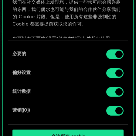
我们在社交媒体上发现您，提供一些您可能会感兴趣
的东西，我们偶尔也可能与我们的合作伙伴分享我们
的 Cookie 片段。但是，使用所有这些非强制性的
给牌组命名并撰写攻略
Cookie 都需要提前获取您的许可。
编辑牌组
您可以在下面的"设置"菜单中找到有关我们使用
Cookie 的所有详细信息，并调整您对 Cookie 的偏
同
好。一旦您了解了其中的内容并准备好继续，请点
必要的
意
或
击"确定"。
选
择
偏好设置
浏览社区牌组
统计数据
营销({0})