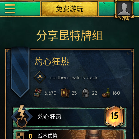
免费游玩
登陆
分享昆特牌组
灼心狂热
northernrealms
deck
6,670
25
22
160
15
灼心狂热
0
战术优势