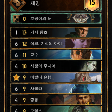
15
제명
0
호랑이의 눈
1
13
거지 왕초
6
12
작크: 기적의 아이
6
11
교수
4
10
사생아 주니어
9
비발디 은행
6
9
사볼라
4
9
깡통
4
8
모렐스