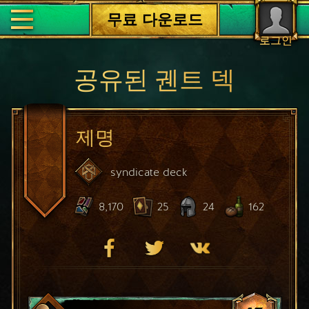
무료 다운로드
로그인
공유된 궨트 덱
제명
syndicate
deck
8,170
25
24
162