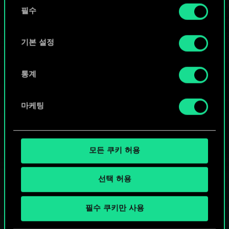
동
커뮤니티 덱 둘러보기
쿠키 사용에 관한 세부 사항이나 관련 설정은 아래의
필수
의
"Settings" 메뉴에서 확인할 수 있습니다.
선
택
기본 설정
통계
마케팅
모든 쿠키 허용
선택 허용
궨트 한 판 어떠신가요?
필수 쿠키만 사용