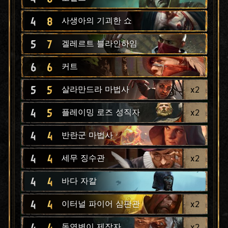
4
8
사생아의 기괴한 쇼
5
7
겔레르트 블라인하임
6
6
커트
5
5
x
2
살라만드라 마법사
4
5
x
2
플레이밍 로즈 성직자
4
4
반란군 마법사
4
4
x
2
세무 징수관
4
4
바다 자칼
4
4
x
2
이터널 파이어 심판관
4
4
x
2
돌연변이 제작자