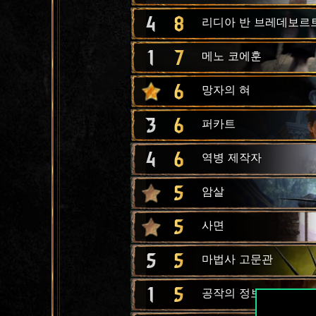
4
8
리디아 반 브레데보르
1
7
메노 코에훈
6
망자의 혀
3
6
퍼카트
4
6
역병 제작자
5
암살
5
사면
5
5
마법사 고문관
1
5
공작의 정보원