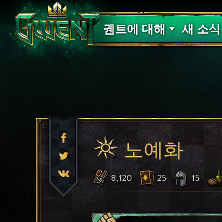
고객 지원
궨트에 대해
새 소식
노예화
8,120
25
15