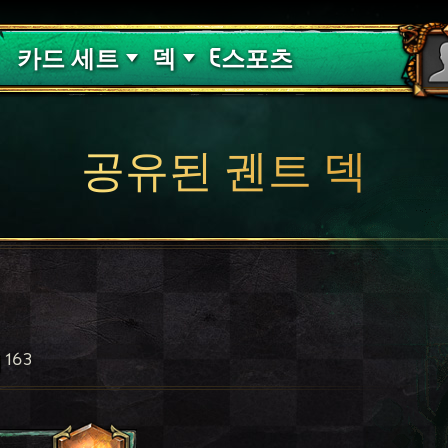
핏빛 저주
덱 가이드
카드 세트
덱
E스포츠
공유된 궨트 덱
163