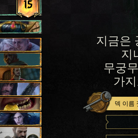
15
지금은 
지
무궁무
가지
덱 이름