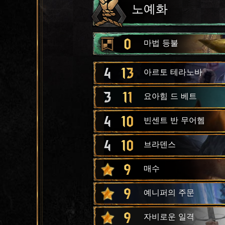
노예화
0
마법 등불
4
13
아르토 테라노바
3
11
요아힘 드 베트
4
10
빈센트 반 무어헴
4
10
브라덴스
9
매수
9
예니퍼의 주문
9
자비로운 일격