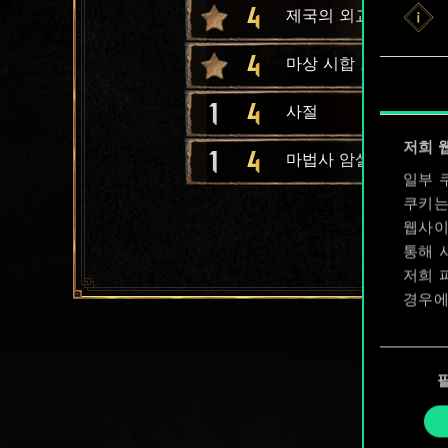
4
제국의 외교
4
마상 시합 토너먼트
1
4
사절
저희 
1
4
마법사 암살자
일부 
쿠키는
웹사이
통해 
저희 
경우에
쿠키 
동
확인할
의
선
택