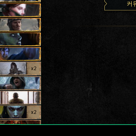
커
트
x
2
x
2