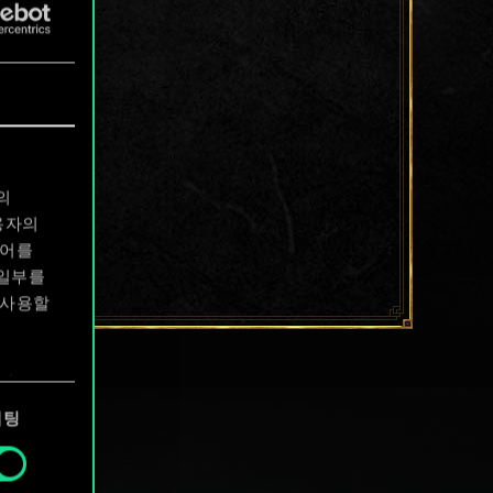
의
용자의
디어를
 일부를
 사용할
에서
케팅