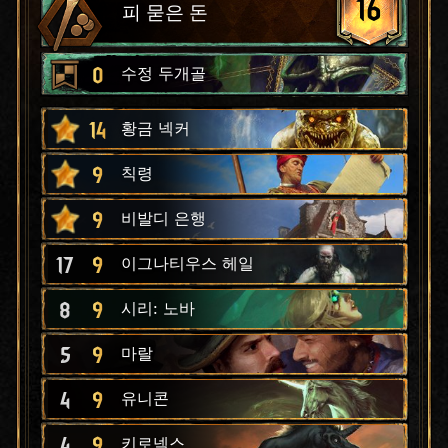
16
피 묻은 돈
0
수정 두개골
14
황금 넥커
9
칙령
9
비발디 은행
17
9
이그나티우스 헤일
8
9
시리: 노바
5
9
마랄
4
9
유니콘
4
9
키로넥스