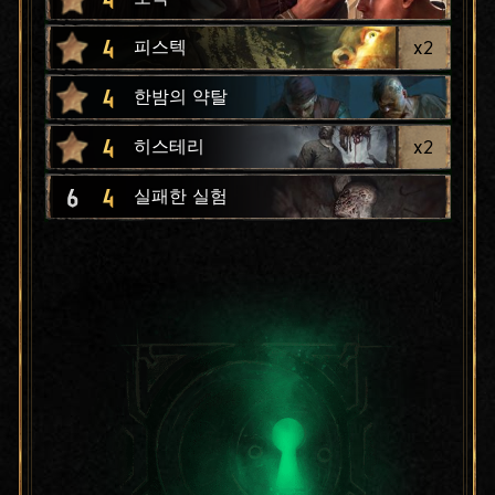
4
x
2
피스텍
4
한밤의 약탈
4
x
2
히스테리
6
4
실패한 실험