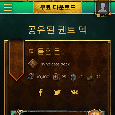
무료 다운로드
로그인
공유된 궨트 덱
피 묻은 돈
syndicate
deck
10,400
25
13
172