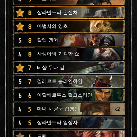
8
살라만드라 은신처
8
마법사의 양초
5
8
칼렙 멩어
4
8
사생아의 기괴한 쇼
7
테샴 무나 검
5
7
겔레르트 블라인하임
6
6
아달베르투스 컬크스타인
4
5
x
2
마녀 사냥꾼 집행인
4
5
살라만드라 암살자
4
모략