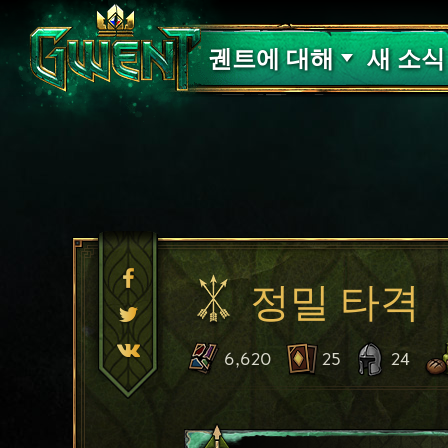
고객 지원
궨트에 대해
새 소식
정밀 타격
6,620
25
24