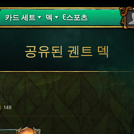
핏빛 저주
덱 가이드
카드 세트
덱
E스포츠
공유된 궨트 덱
148