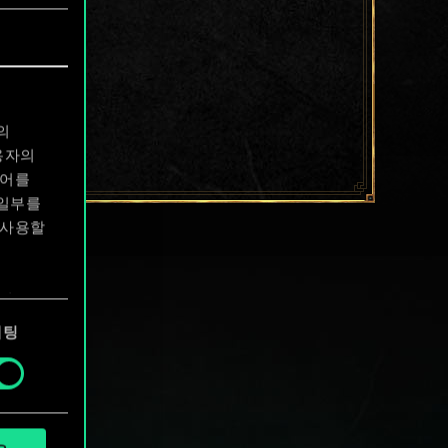
의
용자의
디어를
 일부를
 사용할
에서
케팅