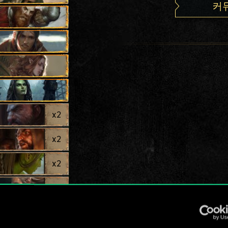
커
x
2
x
2
x
2
x
2
x
2