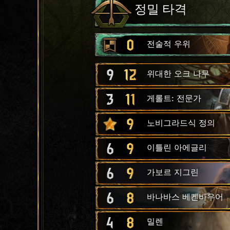
정밀 타격
0
전술적 우위
9
12
위대한 오크 나무
3
11
게롤트: 전문가
9
노비그라드식 정의
6
9
이틀린 아에글리
6
9
가보르 지그린
6
8
바나바스 베켄바우어
4
8
밀렌