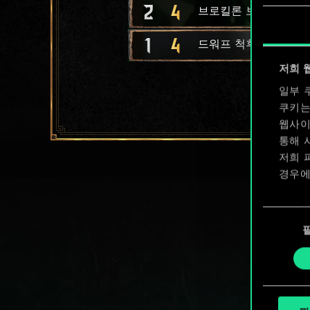
2
4
브로킬론 보초
1
4
드워프 척후병
저희 
일부 
쿠키는
웹사이
통해 
저희 
경우에
쿠키 
동
확인할
의
선
택