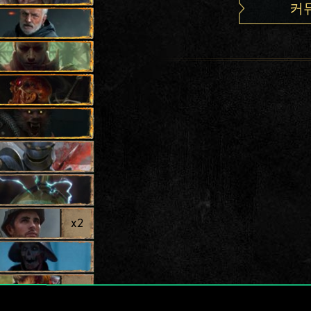
커
x
2
x
2