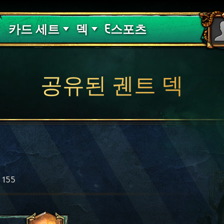
핏빛 저주
덱 가이드
카드 세트
덱
E스포츠
공유된 궨트 덱
155