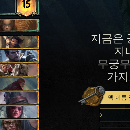
15
지금은 
지
무궁무
가지
덱 이름