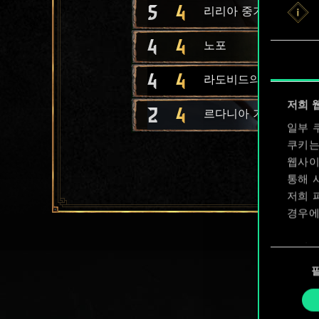
5
4
리리아 중기병
4
4
노포
4
4
라도비드의 근위병
저희 
2
4
르다니아 기사
일부 
쿠키는
웹사이
통해 
저희 
경우에
쿠키 
동
확인할
의
선
택