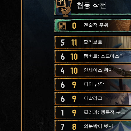
협동 작전
0
전술적 우위
5
11
팔리보르
6
10
램버트: 소드마스터
4
10
안세이스 왕자
6
9
피의 남작
6
9
아발라크
1
9
필리파: 맹목적 분노
7
8
외눈박이 벳시