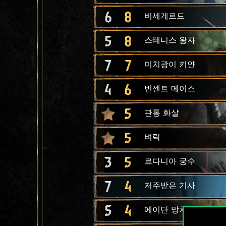
6
8
비세게르드
5
8
스테니스 왕자
7
7
미치광이 키얀
4
6
빈센트 메이스
5
관통 화살
5
벼락
3
5
르다니아 궁수
7
4
저주받은 기사
5
4
에이단 망치전사