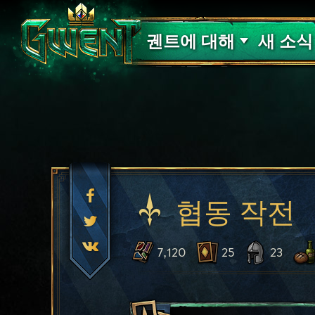
고객 지원
궨트에 대해
새 소식
협동 작전
7,120
25
23