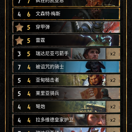
7
7
疯狂的凯亚恩
4
6
文森特·梅斯
5
穿甲弹
5
雷霆
3
5
x
2
瑞达尼亚弓箭手
7
4
被诅咒的骑士
5
4
x
2
亚甸槌击者
5
4
莱里亚骑兵
4
4
x
2
弩炮
4
4
x
2
拉多维德皇家护卫