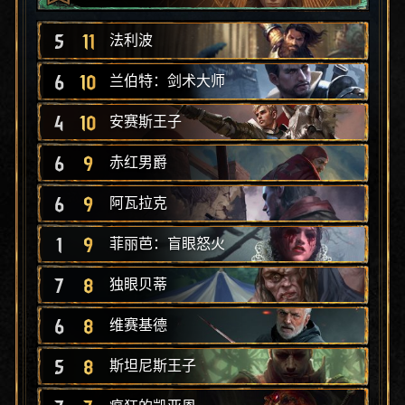
5
11
法利波
6
10
兰伯特：剑术大师
4
10
安赛斯王子
6
9
赤红男爵
6
9
阿瓦拉克
1
9
菲丽芭：盲眼怒火
7
8
独眼贝蒂
6
8
维赛基德
5
8
斯坦尼斯王子