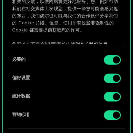
相关的反馈，以便网站将更好地服务于您。例如帮助
些！
我们在社交媒体上发现您，提供一些您可能会感兴趣
的东西，我们偶尔也可能与我们的合作伙伴分享我们
的 Cookie 片段。但是，使用所有这些非强制性的
Cookie 都需要提前获取您的许可。
给牌组命名并撰写攻略
您可以在下面的"设置"菜单中找到有关我们使用
编辑牌组
Cookie 的所有详细信息，并调整您对 Cookie 的偏
同
好。一旦您了解了其中的内容并准备好继续，请点
必要的
意
击"确定"。
或
选
择
偏好设置
浏览社区牌组
统计数据
营销({0})