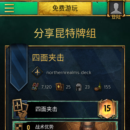
免费游玩
登陆
分享昆特牌组
四面夹击
northernrealms
deck
7,120
25
23
155
15
四面夹击
0
战术优势