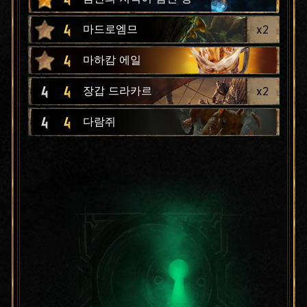
4
x
2
마드로엠므
4
마하캄 에일
4
4
x
2
장갑 드라카르
4
4
다람쥐