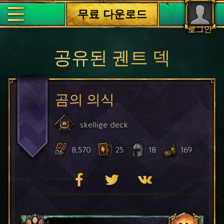
무료 다운로드
로그인
공유된 궨트 덱
곰의 의식
skellige
deck
8,570
25
18
169