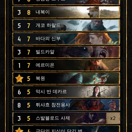
3
8
내복이
5
7
개코 하랄드
4
7
바다의 신부
3
7
빌드카알
1
7
에르미온
5
복원
6
5
막시 반 데카르
8
5
튀샤흐 참전용사
3
5
x
2
스발블로드 사제
4
금단의 지식이 담긴 병