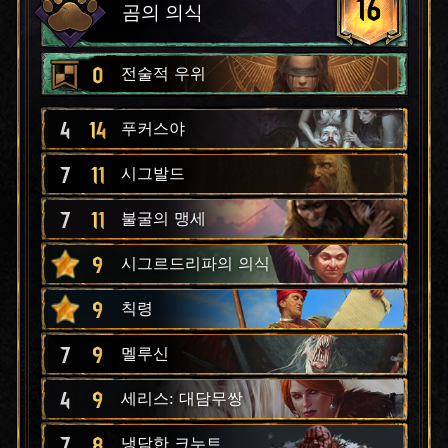
16
곰의 의식
0
전술적 우위
4
14
푸커스야
7
11
시그발드
7
11
불굴의 맹세
9
시그르드리파의 의식
9
칙령
7
9
멜루신
4
9
세리스: 대담무쌍
7
8
냉담한 크누트