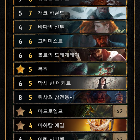
5
7
개코 하랄드
4
7
바다의 신부
6
6
그레미스트
6
6
볼르의 도레게레이
5
복원
6
5
막시 반 데카르
8
5
튀샤흐 참전용사
4
x
2
마드로엠므
4
마하캄 에일
6
4
x
2
어린 사이렌