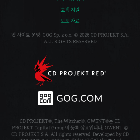
고객 지원
보도 자료
웹 사이트 운영: GOG Sp. z o.o. © 2026 CD PROJEKT S.A.
ALL RIGHTS RESERVED
CD PROJEKT®, The Witcher®, GWENT®는 CD
PROJEKT Capital Group의 등록 상표입니다. GWENT ©
CD PROJEKT S.A. All rights reserved. Developed by CD