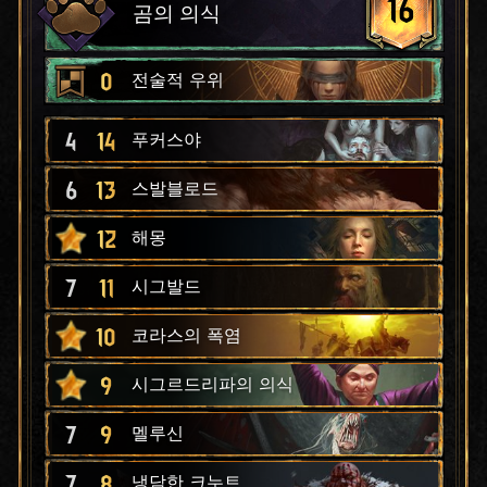
16
곰의 의식
0
전술적 우위
4
14
푸커스야
6
13
스발블로드
12
해몽
7
11
시그발드
10
코라스의 폭염
9
시그르드리파의 의식
7
9
멜루신
7
8
냉담한 크누트