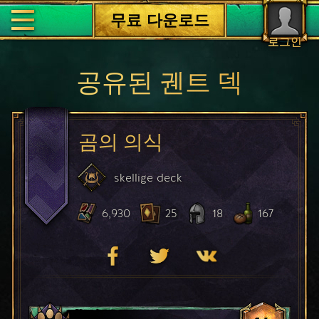
무료 다운로드
로그인
공유된 궨트 덱
곰의 의식
skellige
deck
6,930
25
18
167