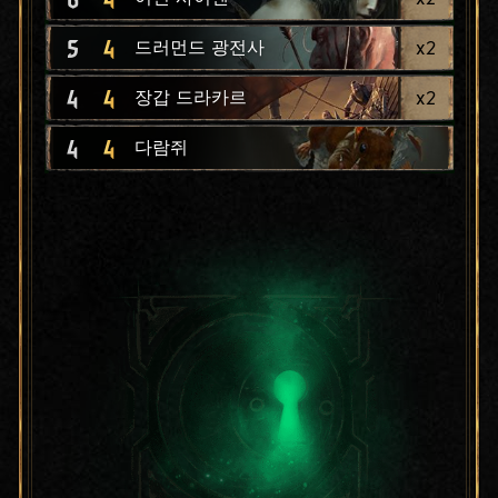
5
4
x
2
드러먼드 광전사
4
4
x
2
장갑 드라카르
4
4
다람쥐