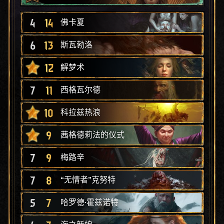
4
14
佛卡夏
6
13
斯瓦勃洛
12
解梦术
7
11
西格瓦尔德
10
科拉兹热浪
9
茜格德莉法的仪式
7
9
梅路辛
7
8
“无情者”克努特
5
7
哈罗德·霍兹诺特