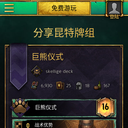
免费游玩
登陆
分享昆特牌组
巨熊仪式
skellige
deck
6,930
25
18
167
16
巨熊仪式
0
战术优势