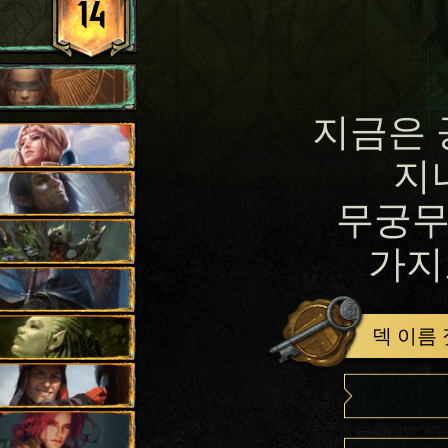
14
지금은 
지
무궁무
가지
덱 이름