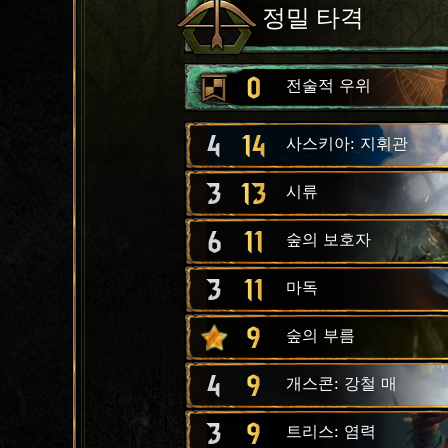
정밀 타격
0
전술적 우위
4
14
사스키아: 지휘관
3
13
시류
6
11
숲의 보호자
3
11
마독
9
숲의 부름
4
9
개스콘: 강철 매
3
9
트리스: 염력