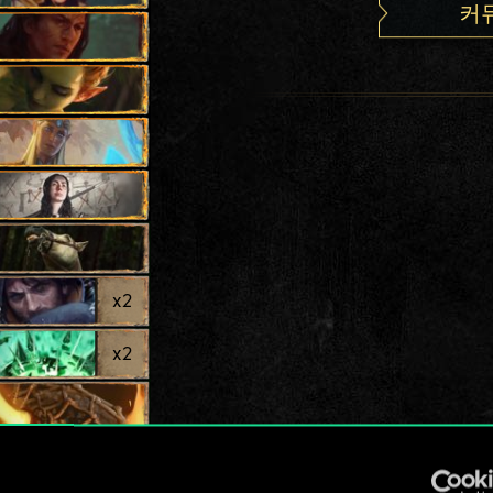
커
x
2
x
2
x
2