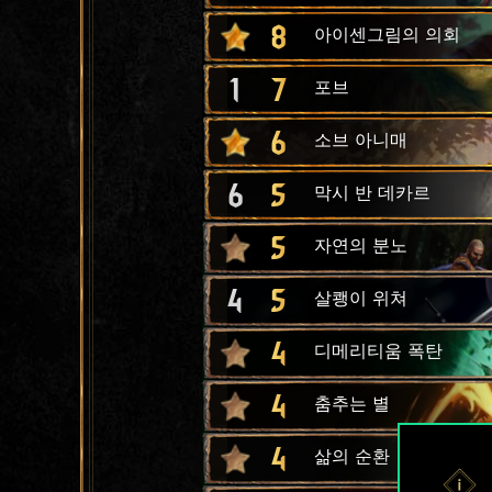
8
아이센그림의 의회
1
7
포브
6
소브 아니매
6
5
막시 반 데카르
5
자연의 분노
4
5
살쾡이 위쳐
4
디메리티움 폭탄
4
춤추는 별
4
삶의 순환