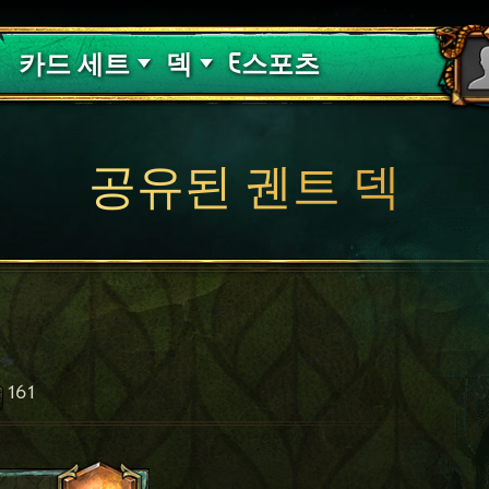
핏빛 저주
덱 가이드
카드 세트
덱
E스포츠
공유된 궨트 덱
161