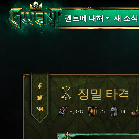
고객 지원
궨트에 대해
새 소식
정밀 타격
8,320
25
14