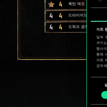
4
폭탄 제조
4
4
드라이어드 교사
4
4
드워프 광전사
저희 
일부 
쿠키는
웹사이
통해 
저희 
경우에
쿠키 
동
확인할
의
선
택