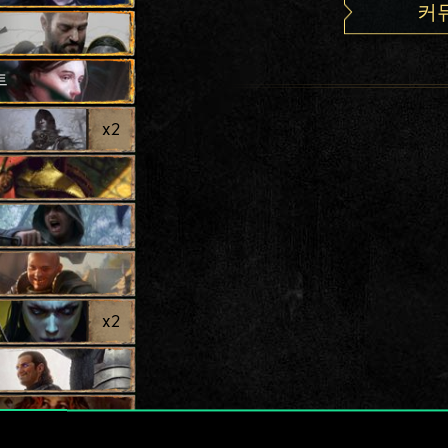
커
트
x
2
x
2