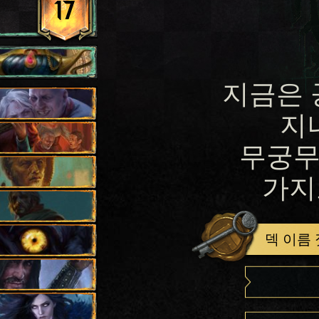
17
지금은 
지
무궁무
가지
덱 이름