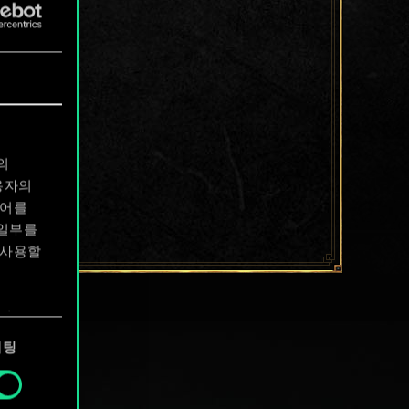
의
용자의
디어를
 일부를
 사용할
에서
케팅