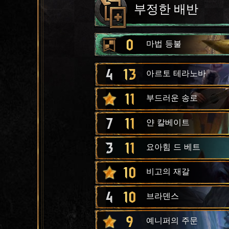
부정한 배반
0
마법 등불
4
13
아르토 테라노바
11
부드러운 송로
7
11
얀 칼베이트
3
11
요아힘 드 베트
10
비고의 재갈
4
10
브라덴스
9
예니퍼의 주문