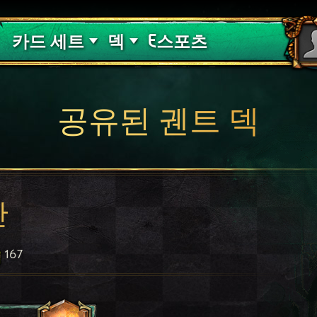
핏빛 저주
덱 가이드
카드 세트
덱
E스포츠
공유된 궨트 덱
반
167