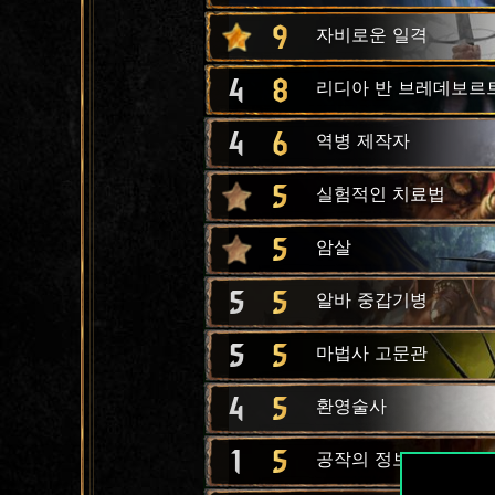
9
자비로운 일격
4
8
리디아 반 브레데보르
4
6
역병 제작자
5
실험적인 치료법
5
암살
5
5
알바 중갑기병
5
5
마법사 고문관
4
5
환영술사
1
5
공작의 정보원