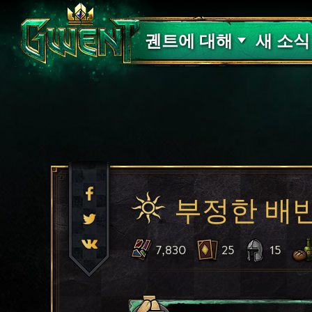
고객 지원
궨트에 대해
새 소식
부정한 배
7,830
25
15