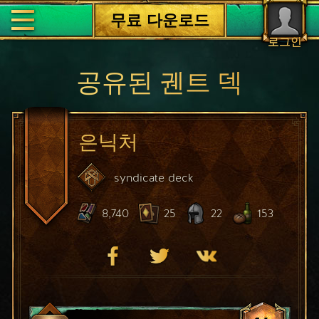
무료 다운로드
로그인
공유된 궨트 덱
은닉처
syndicate
deck
8,740
25
22
153