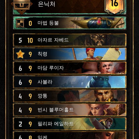
16
은닉처
0
마법 등불
5
10
아자르 자베드
9
칙령
6
9
마담 루이자
6
9
사볼라
4
9
깡통
4
9
빈시 블루머홀트
2
9
필리파 에일하트
6
8
임케