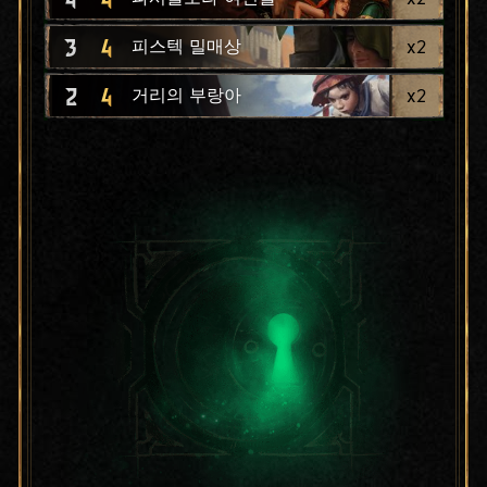
3
4
x
2
피스텍 밀매상
2
4
x
2
거리의 부랑아