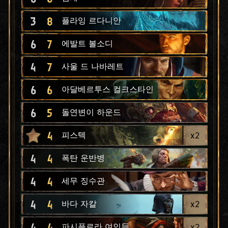
3
8
플라잉 르다니안
6
7
에발트 볼소디
4
7
사울 드 나바레트
6
6
아달베르투스 컬크스타인
6
5
돌연변이 하운드
4
x
2
피스텍
4
4
폭탄 운반병
4
4
세무 징수관
4
4
x
2
바다 자칼
4
4
x
2
파시플로라 여인들