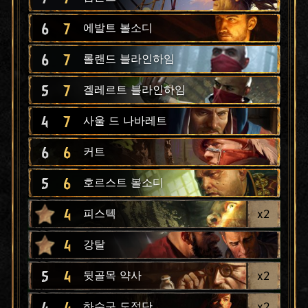
6
7
에발트 볼소디
6
7
롤랜드 블라인하임
5
7
겔레르트 블라인하임
4
7
사울 드 나바레트
6
6
커트
5
6
호르스트 볼소디
4
x
2
피스텍
4
강탈
5
4
x
2
뒷골목 약사
4
4
x
2
하수구 도적단