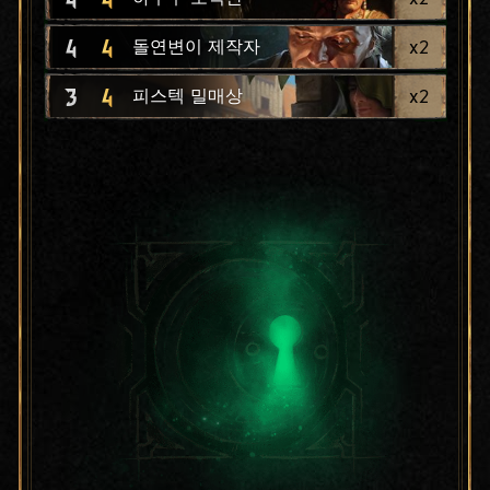
4
4
x
2
돌연변이 제작자
3
4
x
2
피스텍 밀매상