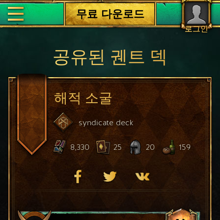
무료 다운로드
로그인
공유된 궨트 덱
해적 소굴
syndicate
deck
8,330
25
20
159