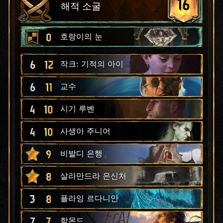
16
해적 소굴
0
호랑이의 눈
6
12
작크: 기적의 아이
6
11
교수
4
10
시기 루벤
4
10
사생아 주니어
9
비발디 은행
8
살라만드라 은신처
3
8
플라잉 르다니안
7
7
함몬드