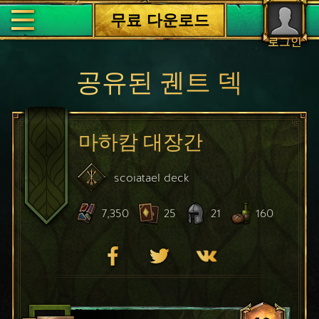
무료 다운로드
로그인
공유된 궨트 덱
마하캄 대장간
scoiatael
deck
7,350
25
21
160