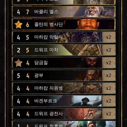
4
7
바클리 엘스
6
졸탄의 병사단
4
5
x
2
마하캄 약탈자
2
5
x
2
드워프 마차
4
x
2
담금질
5
4
x
2
광부
4
4
x
2
마하캄 자원병
4
4
x
2
바겐부르크
4
4
x
2
드워프 광전사
1
4
드워프 척후병