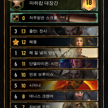
18
마하캄 대장간
0
저주받은 스크롤
3
13
졸탄: 전사
12
해몽
1
12
해 질 녘의 방랑자들
6
11
단델라이온: 시인
6
10
먼로 브루이스
5
10
시아나
6
8
데니스 크랜머
5
7
자비에 모란