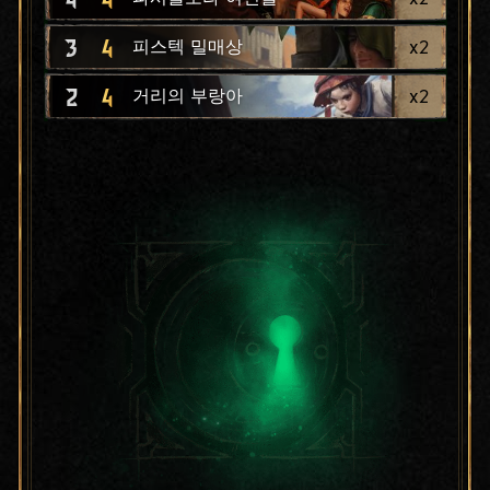
3
4
x
2
피스텍 밀매상
2
4
x
2
거리의 부랑아