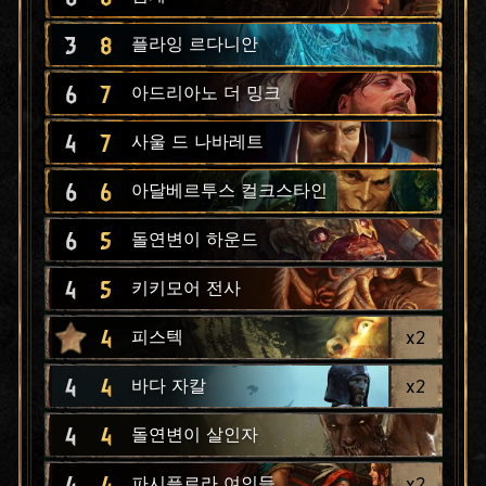
3
8
플라잉 르다니안
6
7
아드리아노 더 밍크
4
7
사울 드 나바레트
6
6
아달베르투스 컬크스타인
6
5
돌연변이 하운드
4
5
키키모어 전사
4
x
2
피스텍
4
4
x
2
바다 자칼
4
4
돌연변이 살인자
4
4
x
2
파시플로라 여인들