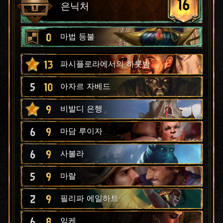
16
은닉처
0
마법 등불
13
파시플로라에서의 하룻밤
5
10
아자르 자베드
9
비발디 은행
6
9
마담 루이자
6
9
사볼라
5
9
마랄
2
9
필리파 에일하트
6
8
임케