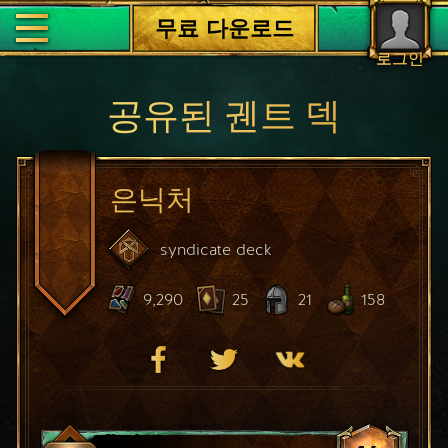
무료 다운로드
로그인
공유된 궨트 덱
은닉처
syndicate
deck
9,290
25
21
158