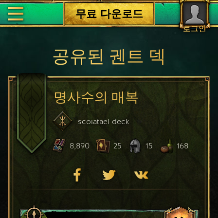
무료 다운로드
로그인
공유된 궨트 덱
명사수의 매복
scoiatael
deck
8,890
25
15
168