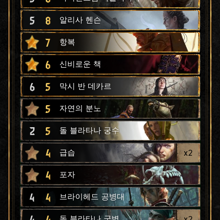
5
8
알리사 헨슨
7
항복
6
신비로운 책
6
5
막시 반 데카르
5
자연의 분노
2
5
돌 블라타나 궁수
4
x
2
급습
4
포자
4
4
브라이헤드 공병대
4
4
x
2
돌 블라타나 궁병