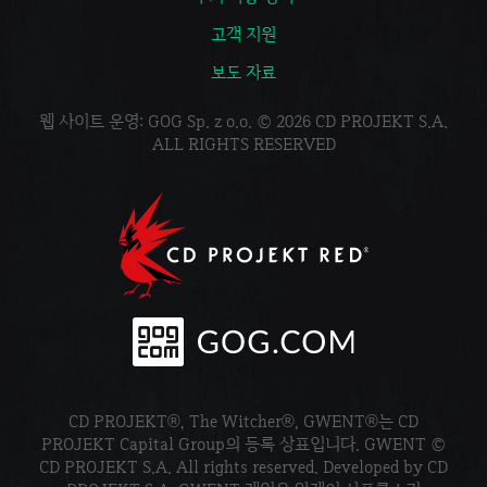
고객 지원
보도 자료
웹 사이트 운영: GOG Sp. z o.o. © 2026 CD PROJEKT S.A.
ALL RIGHTS RESERVED
CD PROJEKT®, The Witcher®, GWENT®는 CD
PROJEKT Capital Group의 등록 상표입니다. GWENT ©
CD PROJEKT S.A. All rights reserved. Developed by CD