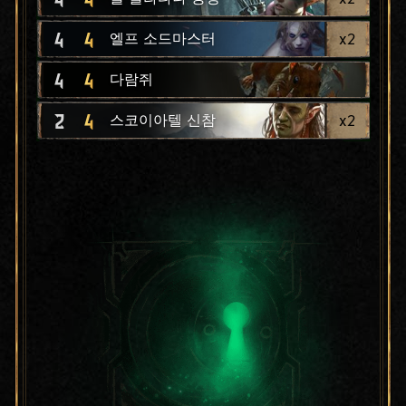
4
4
x
2
엘프 소드마스터
4
4
다람쥐
2
4
x
2
스코이아텔 신참