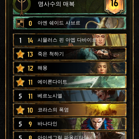
16
명사수의 매복
0
아엔 쉐이드 사브르
1
14
시믈러스 핀 아엡 다바이르
13
죽은 척하기
12
해몽
11
에이론다이트
5
11
베르노시엘
10
코라스의 폭염
5
9
바나다인
5
8
아이센그림 파올리타나