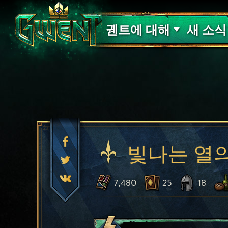
고객 지원
궨트에 대해
새 소식
빛나는 열
7,480
25
18