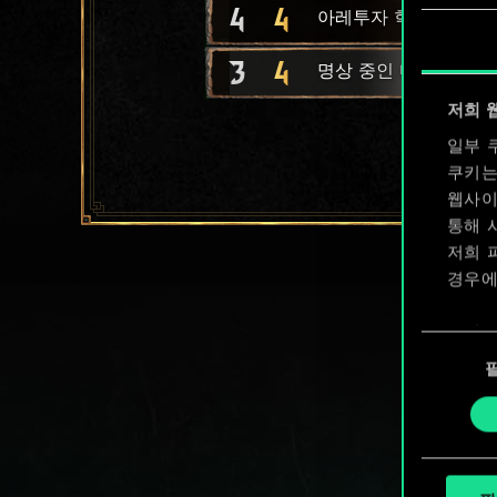
4
4
아레투자 학생
3
4
명상 중인 마법사
저희 
일부 
쿠키는
웹사이
통해 
저희 
경우에
쿠키 
동
확인할
의
선
택