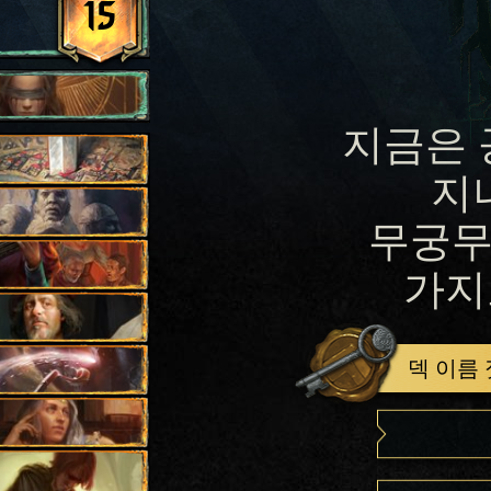
15
지금은 
지
무궁무
가지
덱 이름