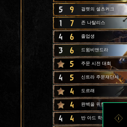
5
9
걸렛의 셀츠커크
1
7
존 나탈리스
4
6
졸업생
3
6
드윔비앤드라
5
주문 시전 대회
4
5
신트라 주문재단사
4
도르래
4
완벽을 위한 훈련
4
4
반 아드 학생