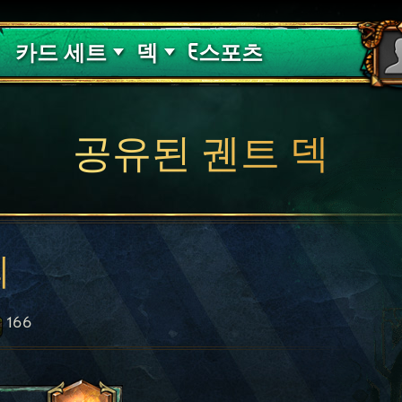
핏빛 저주
덱 가이드
카드 세트
덱
E스포츠
공유된 궨트 덱
의
166