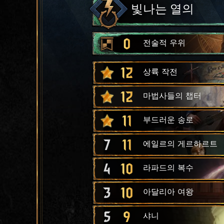
빛나는 열의
0
전술적 우위
12
상륙 작전
12
마법사들의 챕터
11
부드러운 송로
7
11
에일르의 게르하르트
4
10
라파드의 복수
3
10
아달리아 여왕
5
9
샤니