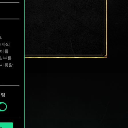
의
용자의
디어를
 일부를
 사용할
에서
케팅