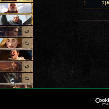
커
x
2
x
2
x
2
x
2
x
2