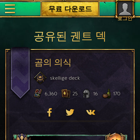
무료 다운로드
로그인
공유된 궨트 덱
곰의 의식
skellige
deck
6,360
25
16
170