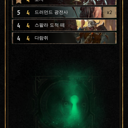
5
4
x
2
드러먼드 광전사
4
4
스팔라 도적 떼
4
4
다람쥐