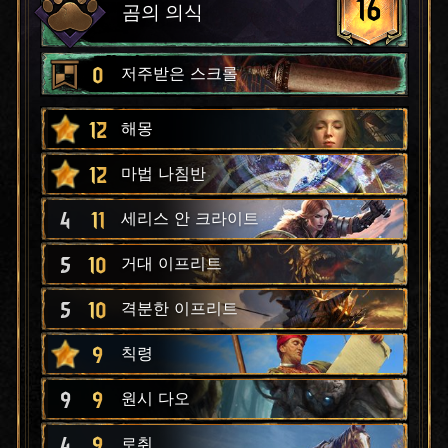
16
곰의 의식
0
저주받은 스크롤
12
해몽
12
마법 나침반
4
11
세리스 안 크라이트
5
10
거대 이프리트
5
10
격분한 이프리트
9
칙령
9
9
원시 다오
4
9
로취