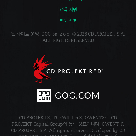
고객 지원
보도 자료
웹 사이트 운영: GOG Sp. z o.o. © 2026 CD PROJEKT S.A.
ALL RIGHTS RESERVED
CD PROJEKT®, The Witcher®, GWENT®는 CD
PROJEKT Capital Group의 등록 상표입니다. GWENT ©
CD PROJEKT S.A. All rights reserved. Developed by CD