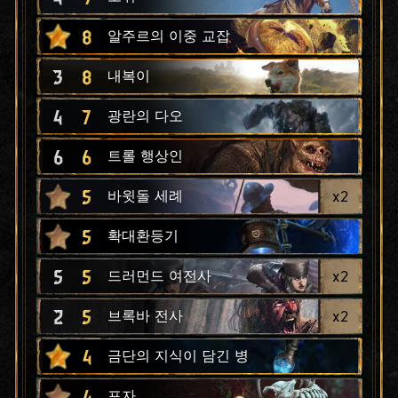
8
알주르의 이중 교잡
3
8
내복이
4
7
광란의 다오
6
6
트롤 행상인
5
x
2
바윗돌 세례
5
확대환등기
5
5
x
2
드러먼드 여전사
2
5
x
2
브록바 전사
4
금단의 지식이 담긴 병
4
포자