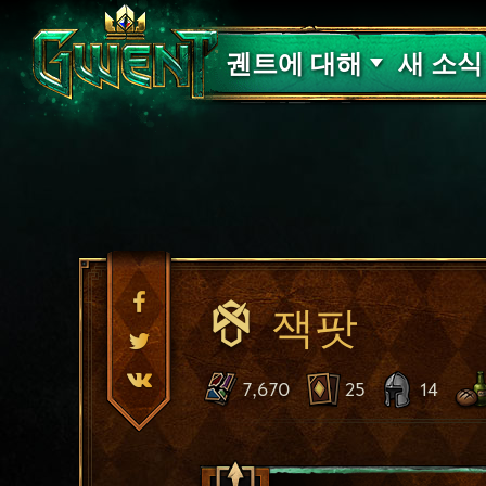
고객 지원
궨트에 대해
새 소식
잭팟
7,670
25
14