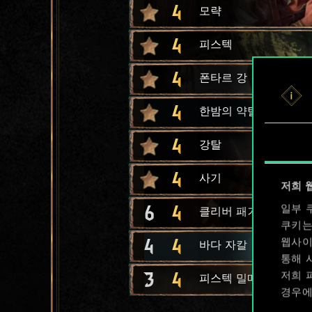
4
모략
4
피스텍
4
폰타르 강 깊은 곳
4
한밤의 약탈
4
강탈
4
사기
저희 
6
4
일부 
클리버 패거리 폭력배
쿠키는
4
4
웹사이
바다 자칼
통해 
3
4
저희 
피스텍 밀매상
경우에