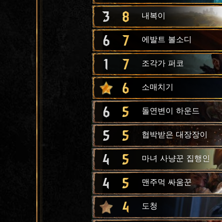
3
8
내복이
6
7
에발트 볼소디
1
7
조각가 퍼코
6
소매치기
6
5
돌연변이 하운드
5
5
협박받은 대장장이
4
5
마녀 사냥꾼 집행인
4
5
맨주먹 싸움꾼
4
도청