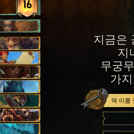
16
지금은 
지
무궁무
가지
덱 이름
드