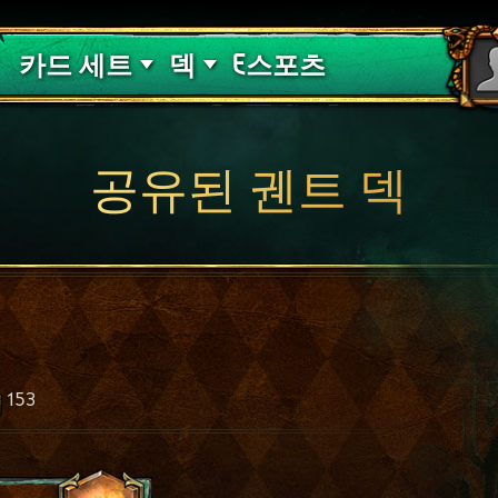
핏빛 저주
덱 가이드
카드 세트
덱
E스포츠
공유된 궨트 덱
153