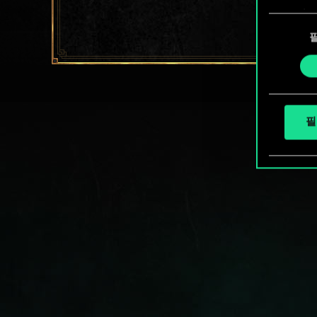
쿠키 
동
확인할
의
선
택
필