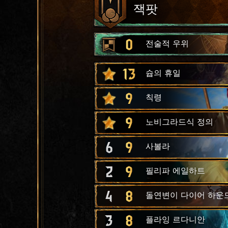
잭팟
0
전술적 우위
13
슙의 휴일
9
칙령
9
노비그라드식 정의
6
9
사볼라
2
9
필리파 에일하트
4
8
돌연변이 다이어 하운
3
8
플라잉 르다니안