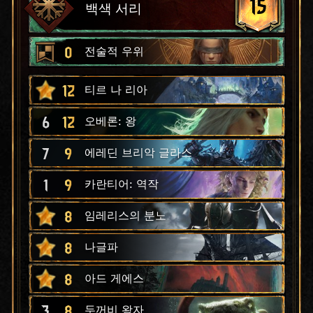
15
백색 서리
0
전술적 우위
12
티르 나 리아
6
12
오베론: 왕
7
9
에레딘 브리악 글라스
1
9
카란티어: 역작
8
임레리스의 분노
8
나글파
8
아드 게에스
3
8
두꺼비 왕자