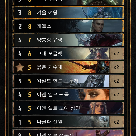
3
8
겨울 여왕
2
8
게엘스
4
7
양봉장 유령
4
6
x
2
고대 포글렛
5
x
2
붉은 기수대
5
5
x
2
와일드 헌트 브루저
4
5
x
2
아엔 엘르 귀족
4
5
아엔 엘르 노예 상인
1
5
x
2
나글파 선원
8
4
아엔 엘르 정복자