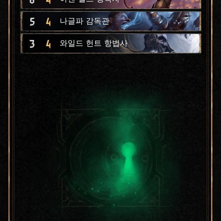
5
4
나글파 감독관
3
4
와일드 헌트 항법사