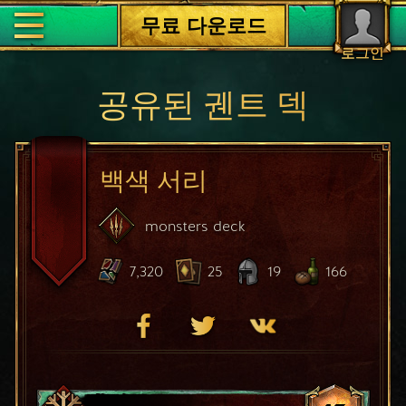
무료 다운로드
로그인
공유된 궨트 덱
백색 서리
monsters
deck
7,320
25
19
166