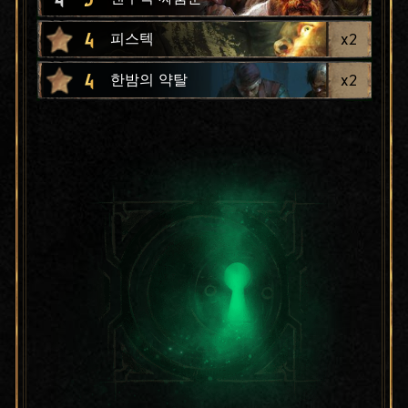
4
x
2
피스텍
4
x
2
한밤의 약탈