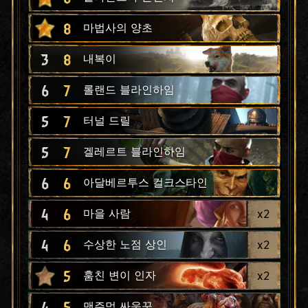
8
마법사의 양초
3
8
내복이
6
7
롤랜드 블라인하임
5
7
터널 드릴
5
7
겔레르트 블라인하임
6
6
아달베르투스 컬크스타인
4
6
x
2
마을 사람
4
6
x
2
수상한 노점 상인
5
x
2
훔친 변이 인자
4
5
맨주먹 싸움꾼