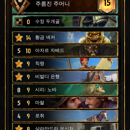
15
주름진 주머니
0
수정 두개골
14
황금 넥커
5
10
아자르 자베드
9
칙령
9
비발디 은행
8
9
시리: 노바
5
9
마랄
4
9
로취
8
살라만드라 은신처