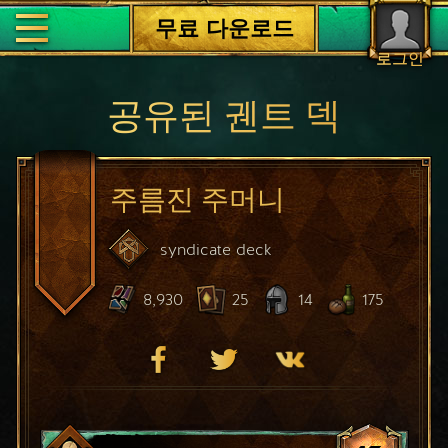
무료 다운로드
로그인
공유된 궨트 덱
주름진 주머니
syndicate
deck
8,930
25
14
175