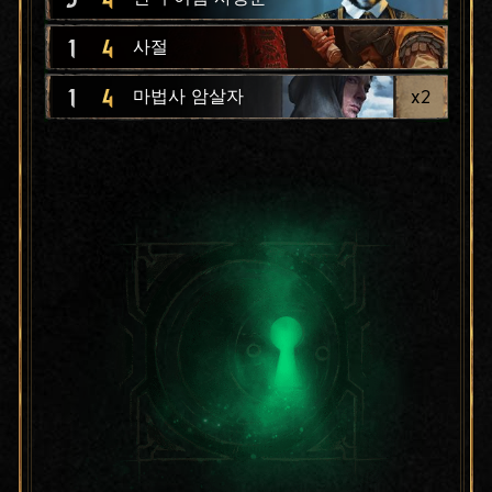
1
4
사절
1
4
x
2
마법사 암살자