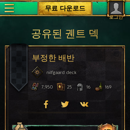
무료 다운로드
로그인
공유된 궨트 덱
부정한 배반
nilfgaard
deck
7,950
25
16
169