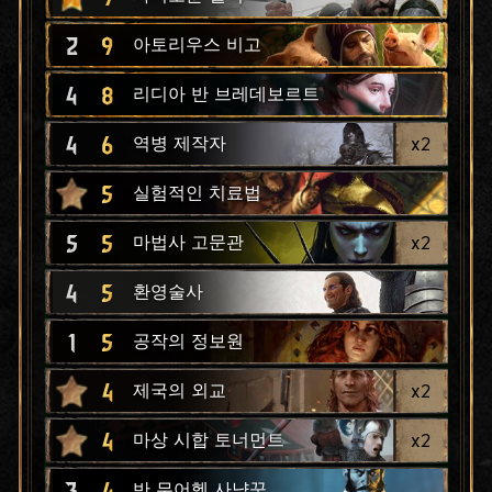
2
9
아토리우스 비고
4
8
리디아 반 브레데보르트
4
6
x
2
역병 제작자
5
실험적인 치료법
5
5
x
2
마법사 고문관
4
5
환영술사
1
5
공작의 정보원
4
x
2
제국의 외교
4
x
2
마상 시합 토너먼트
3
4
반 무어헴 사냥꾼