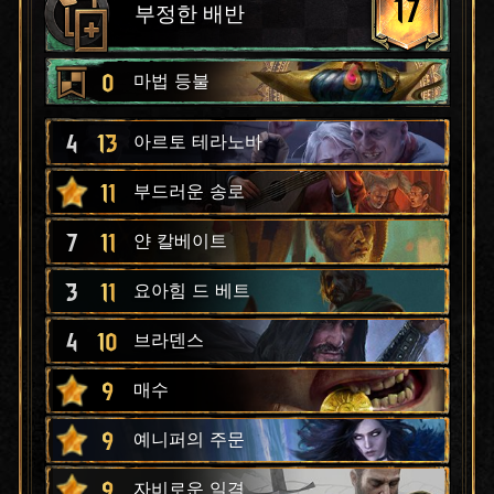
17
부정한 배반
0
마법 등불
4
13
아르토 테라노바
11
부드러운 송로
7
11
얀 칼베이트
3
11
요아힘 드 베트
4
10
브라덴스
9
매수
9
예니퍼의 주문
9
자비로운 일격