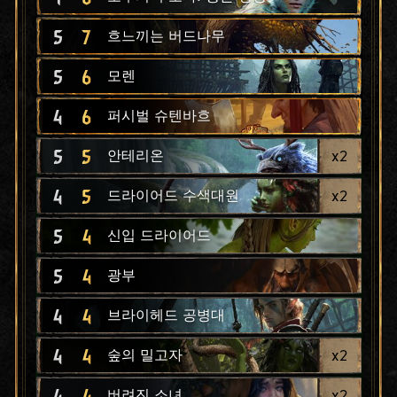
5
7
흐느끼는 버드나무
5
6
모렌
4
6
퍼시벌 슈텐바흐
5
5
x
2
안테리온
4
5
x
2
드라이어드 수색대원
5
4
신입 드라이어드
5
4
광부
4
4
브라이헤드 공병대
4
4
x
2
숲의 밀고자
4
4
x
2
버려진 소녀