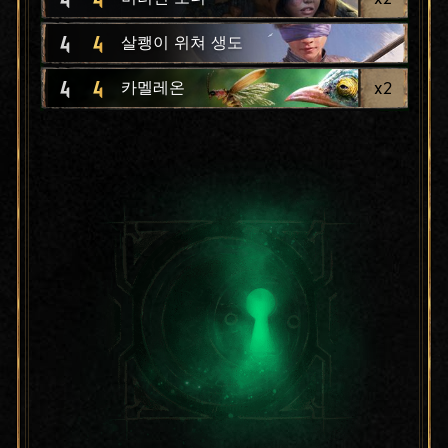
4
4
살쾡이 위쳐 생도
4
4
x
2
카멜레온