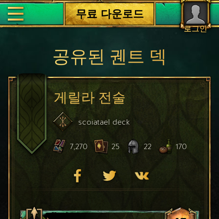
무료 다운로드
로그인
공유된 궨트 덱
게릴라 전술
scoiatael
deck
7,270
25
22
170