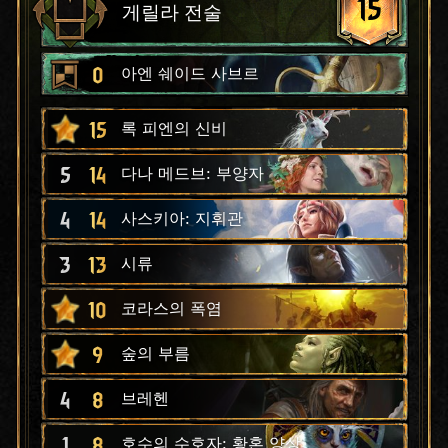
15
게릴라 전술
0
아엔 쉐이드 사브르
15
록 피엔의 신비
5
14
다나 메드브: 부양자
4
14
사스키아: 지휘관
3
13
시류
10
코라스의 폭염
9
숲의 부름
4
8
브레헨
1
8
호수의 수호자: 황혼 양상