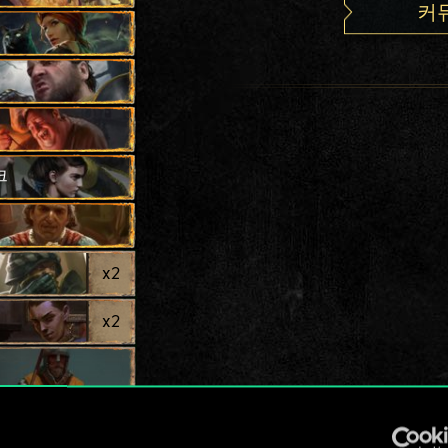
커
크
x
2
x
2
x
2