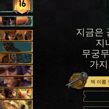
16
지금은 
지
무궁무
가지
덱 이름