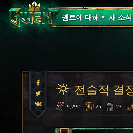
고객 지원
궨트에 대해
새 소식
전술적 결
6,290
25
23