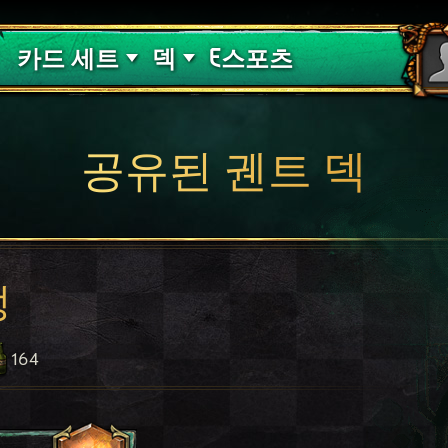
핏빛 저주
덱 가이드
카드 세트
덱
E스포츠
공유된 궨트 덱
정
164