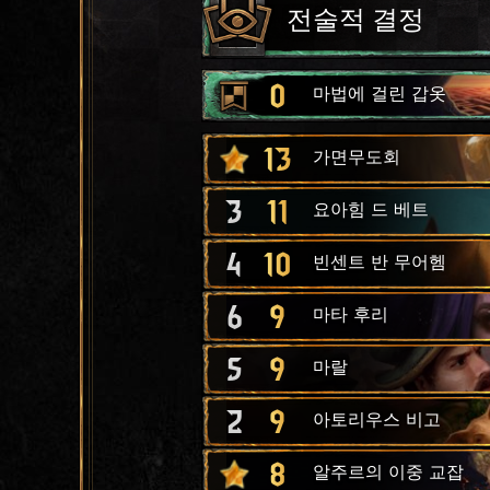
전술적 결정
0
마법에 걸린 갑옷
13
가면무도회
3
11
요아힘 드 베트
4
10
빈센트 반 무어헴
6
9
마타 후리
5
9
마랄
2
9
아토리우스 비고
8
알주르의 이중 교잡