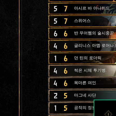
5
7
아시르 바 아나히드
5
7
스위어스
6
6
반 무어헴의 술시중꾼
4
6
글리니스 아엡 로어나
1
6
던 틴의 로더릭
4
6
썩은 시체 투기병
4
6
목마른 여인
2
5
마그네 사단
1
5
공작의 정보원