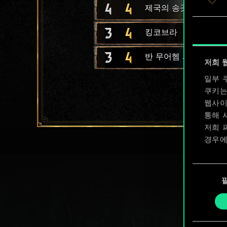
4
4
제국의 송곳니
3
4
킹코브라
3
4
반 무어헴 사냥꾼
저희 
일부 
쿠키는
웹사이
통해 
저희 
경우에
쿠키 
동
확인할
의
선
택