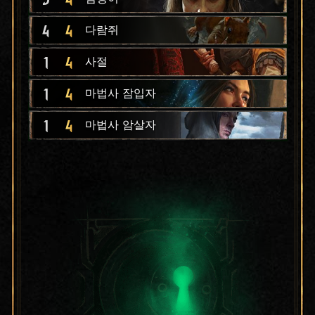
4
4
다람쥐
1
4
사절
1
4
마법사 잠입자
1
4
마법사 암살자