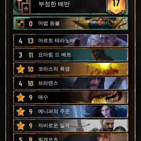
17
부정한 배반
0
마법 등불
4
13
아르토 테라노바
3
11
요아힘 드 베트
10
코라스의 폭염
4
10
브라덴스
9
매수
9
예니퍼의 주문
9
자비로운 일격
5
9
빌게포츠