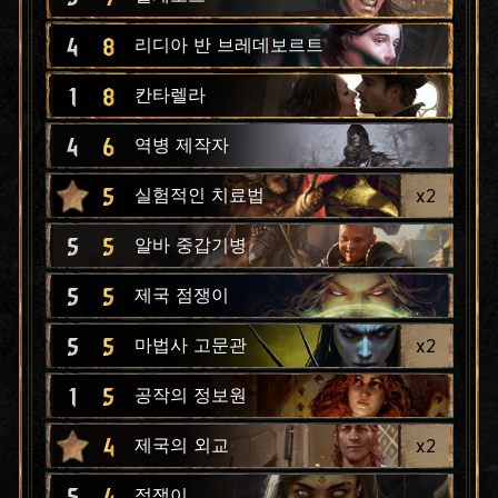
4
8
리디아 반 브레데보르트
1
8
칸타렐라
4
6
역병 제작자
5
x
2
실험적인 치료법
5
5
알바 중갑기병
5
5
제국 점쟁이
5
5
x
2
마법사 고문관
1
5
공작의 정보원
4
x
2
제국의 외교
5
4
점쟁이