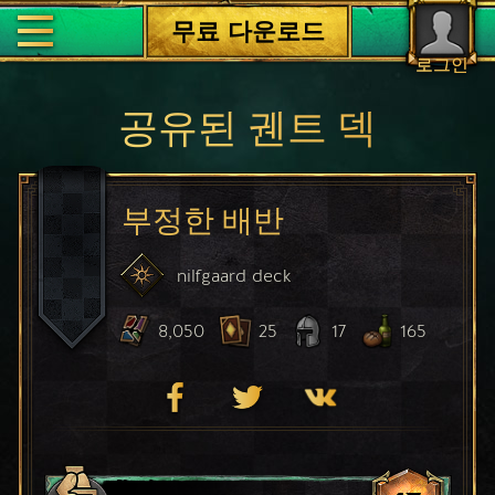
무료 다운로드
로그인
공유된 궨트 덱
부정한 배반
nilfgaard
deck
8,050
25
17
165