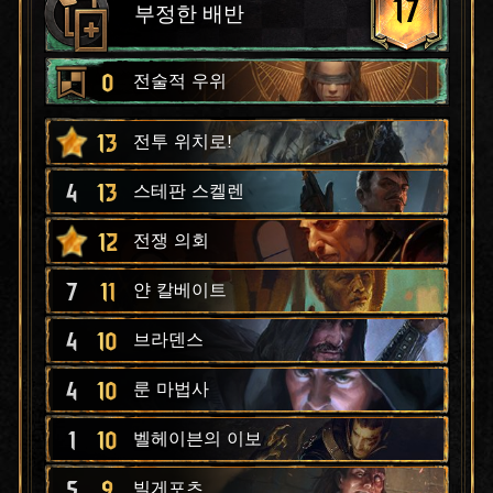
17
부정한 배반
0
전술적 우위
13
전투 위치로!
4
13
스테판 스켈렌
12
전쟁 의회
7
11
얀 칼베이트
4
10
브라덴스
4
10
룬 마법사
1
10
벨헤이븐의 이보
5
9
빌게포츠