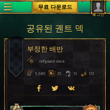
무료 다운로드
로그인
공유된 궨트 덱
부정한 배반
nilfgaard
deck
5,580
25
13
172