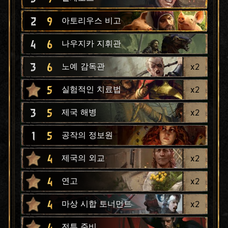
2
9
아토리우스 비고
4
6
나우지카 지휘관
3
6
x
2
노예 감독관
5
x
2
실험적인 치료법
3
5
x
2
제국 해병
1
5
공작의 정보원
4
x
2
제국의 외교
4
x
2
연고
4
x
2
마상 시합 토너먼트
4
전투 준비