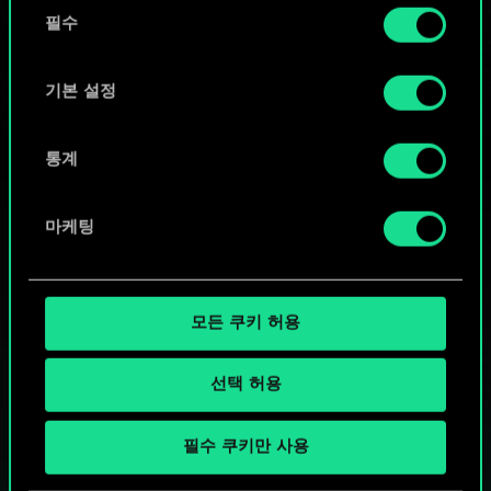
동
커뮤니티 덱 둘러보기
쿠키 사용에 관한 세부 사항이나 관련 설정은 아래의
필수
의
"Settings" 메뉴에서 확인할 수 있습니다.
선
택
기본 설정
통계
마케팅
모든 쿠키 허용
선택 허용
궨트 한 판 어떠신가요?
필수 쿠키만 사용