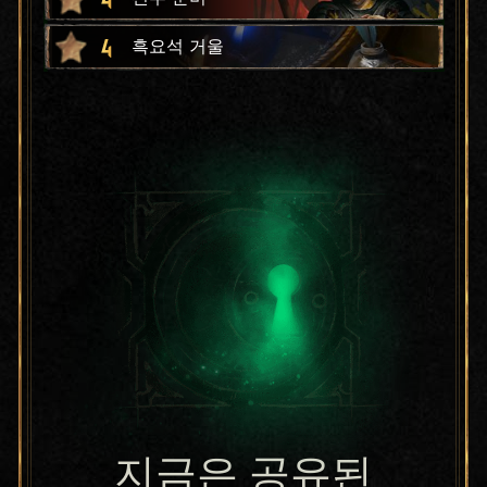
4
흑요석 거울
지금은 공유된