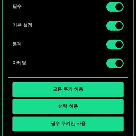
동
커뮤니티 덱 둘러보기
쿠키 사용에 관한 세부 사항이나 관련 설정은 아래의
필수
의
"Settings" 메뉴에서 확인할 수 있습니다.
선
택
기본 설정
통계
마케팅
모든 쿠키 허용
선택 허용
궨트 한 판 어떠신가요?
필수 쿠키만 사용