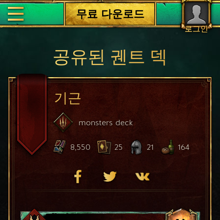
무료 다운로드
로그인
공유된 궨트 덱
기근
monsters
deck
8,550
25
21
164