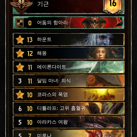
16
기근
0
어둠의 항아리
13
하운트
12
해몽
11
에이론다이트
3
11
달임 마녀: 의식
10
코라스의 폭염
6
10
디틀라프: 고위 흡혈귀
5
10
아라카스 여왕
5
7
미루나