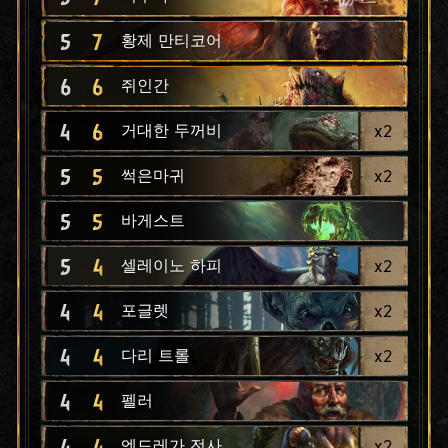
5
7
황제 만티코어
6
6
쥐인간
4
6
x
2
거대한 두꺼비
5
5
x
2
썩은마귀
5
5
바게스트
5
4
x
2
셀레이노 하피
4
4
x
2
포글렛
4
4
x
2
다리 트롤
4
4
펠러
4
4
x
2
엔드레가 전사