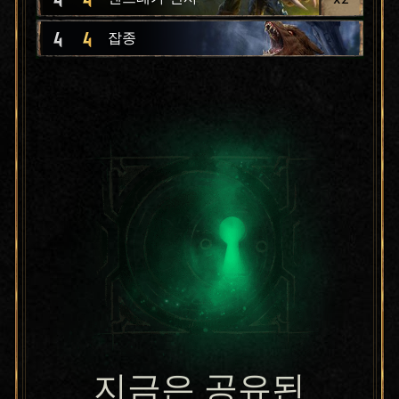
4
4
잡종
지금은 공유된