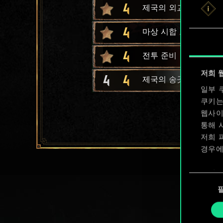
4
제국의 외교
4
마상 시합 토너먼트
4
전투 준비
저희 
4
4
제국의 송곳니
일부 
쿠키는
웹사이
통해 
저희 
경우에
쿠키 
동
확인할
의
선
택