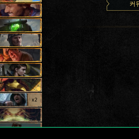
커
크
x
2