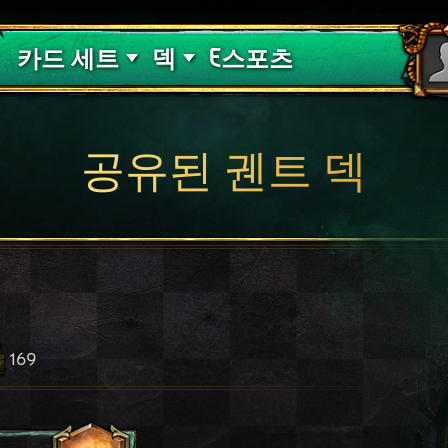
핏빛 저주
덱 가이드
카드 세트
덱
E스포츠
공유된 궨트 덱
169