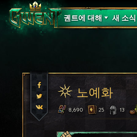
고객 지원
궨트에 대해
새 소식
노예화
8,690
25
13