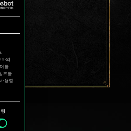
의
용자의
디어를
 일부를
 사용할
에서
케팅