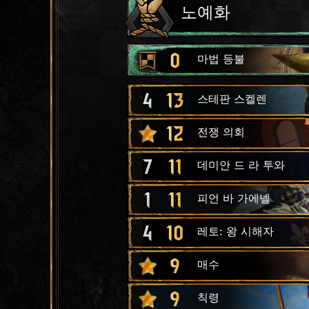
노예화
0
마법 등불
4
13
스테판 스켈렌
12
전쟁 의회
7
11
데미안 드 라 투와
1
11
피언 바 가에넬
4
10
레토: 왕 시해자
9
매수
9
칙령