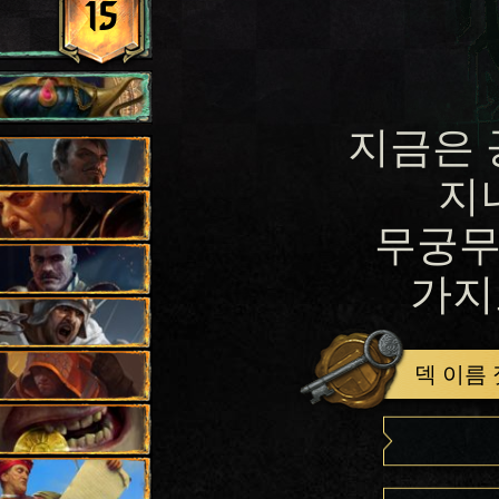
15
지금은 
지
무궁무
가지
덱 이름