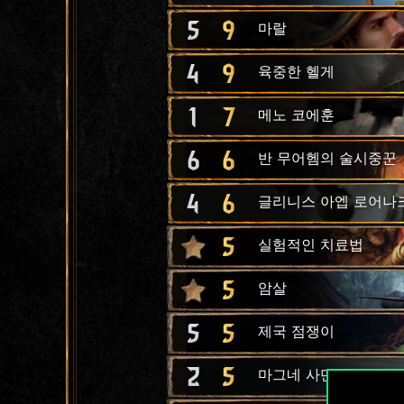
5
9
마랄
4
9
육중한 헬게
1
7
메노 코에훈
6
6
반 무어헴의 술시중꾼
4
6
글리니스 아엡 로어나
5
실험적인 치료법
5
암살
5
5
제국 점쟁이
2
5
마그네 사단