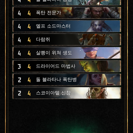
4
4
폭탄 전문가
4
4
엘프 소드마스터
4
4
다람쥐
4
4
살쾡이 위쳐 생도
3
4
드라이어드 마법사
2
4
돌 블라타나 폭탄병
2
4
스코이아텔 신참