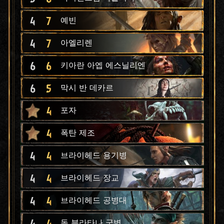
4
7
예빈
4
7
아엘리렌
6
6
키아란 아엡 에스닐리엔
6
5
막시 반 데카르
4
포자
4
폭탄 제조
4
4
브라이헤드 용기병
4
4
브라이헤드 장교
4
4
브라이헤드 공병대
4
4
돌 블라타나 궁병