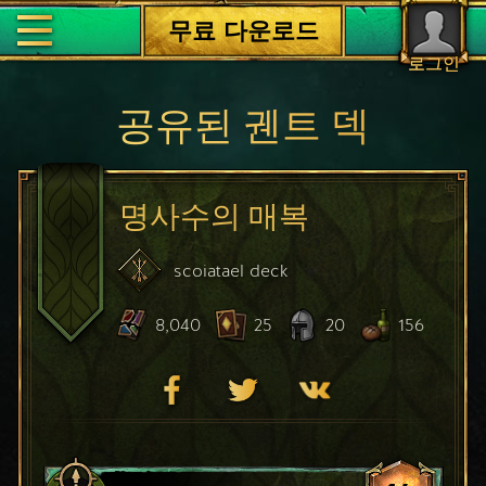
무료 다운로드
로그인
공유된 궨트 덱
명사수의 매복
scoiatael
deck
8,040
25
20
156