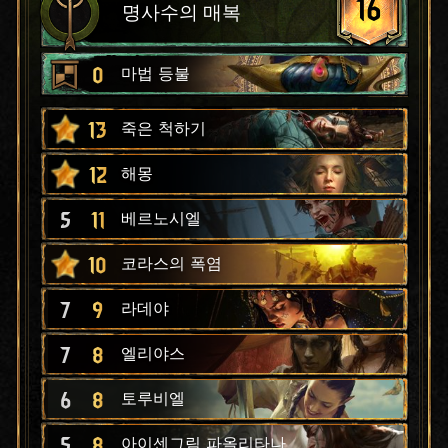
16
명사수의 매복
0
마법 등불
13
죽은 척하기
12
해몽
5
11
베르노시엘
10
코라스의 폭염
7
9
라데야
7
8
엘리야스
6
8
토루비엘
5
8
아이센그림 파올리타나