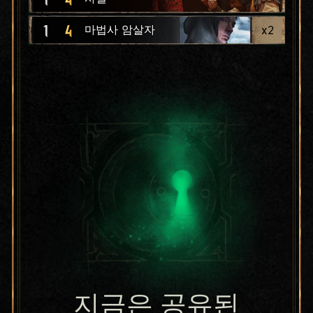
1
4
x
2
마법사 암살자
지금은 공유된