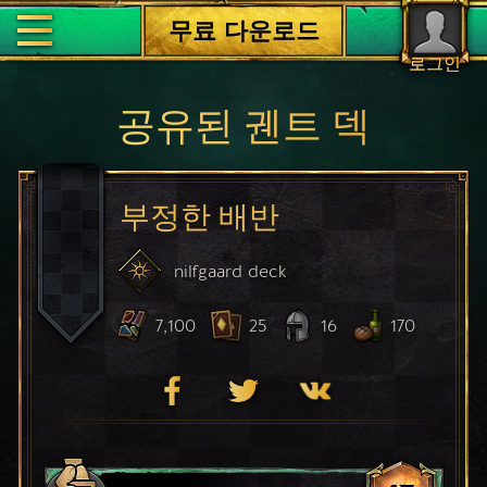
무료 다운로드
로그인
공유된 궨트 덱
부정한 배반
nilfgaard
deck
7,100
25
16
170