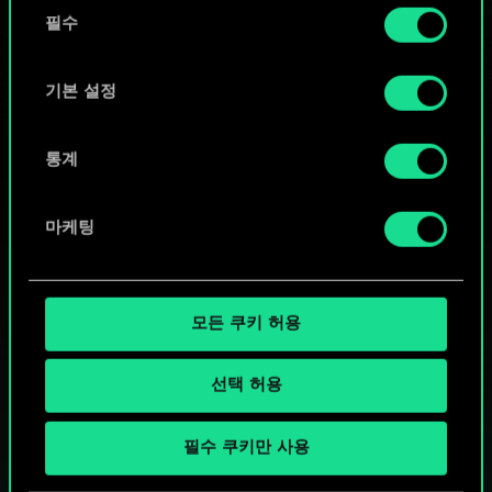
동
커뮤니티 덱 둘러보기
쿠키 사용에 관한 세부 사항이나 관련 설정은 아래의
필수
의
"Settings" 메뉴에서 확인할 수 있습니다.
선
택
기본 설정
통계
마케팅
모든 쿠키 허용
선택 허용
궨트 한 판 어떠신가요?
필수 쿠키만 사용