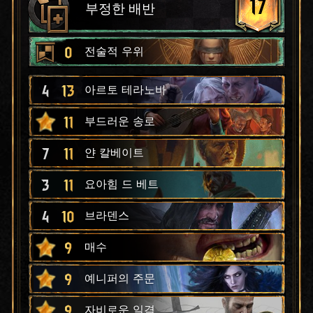
17
부정한 배반
0
전술적 우위
4
13
아르토 테라노바
11
부드러운 송로
7
11
얀 칼베이트
3
11
요아힘 드 베트
4
10
브라덴스
9
매수
9
예니퍼의 주문
9
자비로운 일격