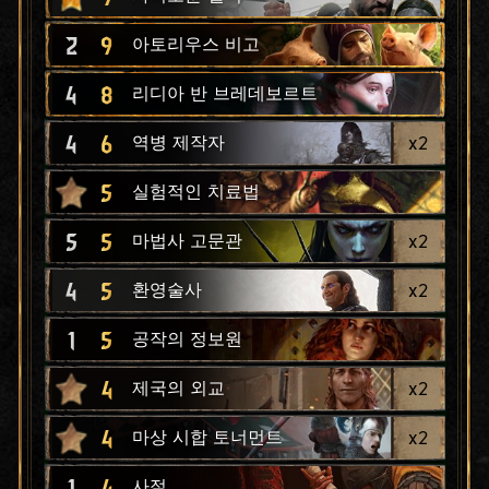
2
9
아토리우스 비고
4
8
리디아 반 브레데보르트
4
6
x
2
역병 제작자
5
실험적인 치료법
5
5
x
2
마법사 고문관
4
5
x
2
환영술사
1
5
공작의 정보원
4
x
2
제국의 외교
4
x
2
마상 시합 토너먼트
1
4
사절