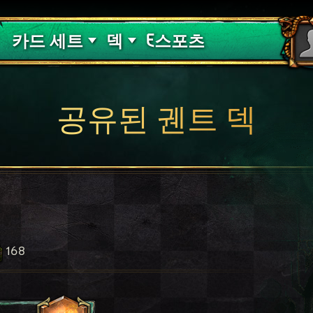
핏빛 저주
덱 가이드
카드 세트
덱
E스포츠
공유된 궨트 덱
168