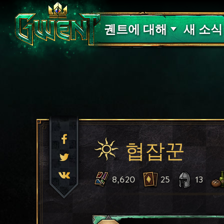
고객 지원
궨트에 대해
새 소식
협잡꾼
8,620
25
13