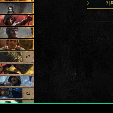
커
x
2
x
2
x
2