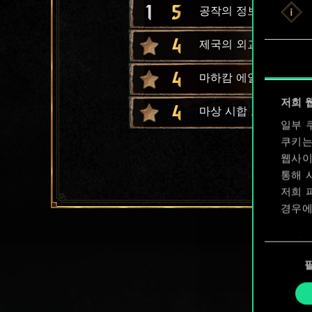
1
5
공작의 정보원
4
제국의 외교
4
마하캄 에일
저희 
4
마상 시합 토너먼트
일부 
쿠키는
웹사이
통해 
저희 
경우에
쿠키 
동
확인할
의
선
택