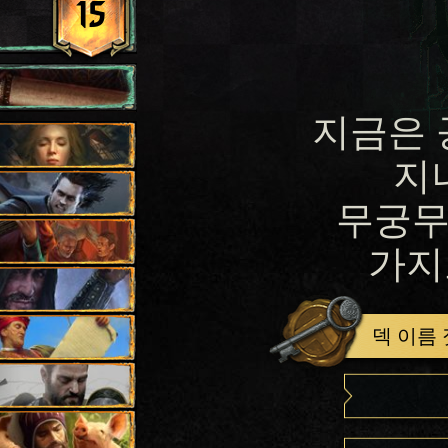
15
지금은 
지
무궁무
가지
덱 이름