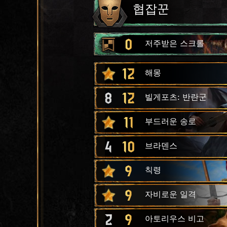
협잡꾼
0
저주받은 스크롤
12
해몽
8
12
빌게포츠: 반란군
11
부드러운 송로
4
10
브라덴스
9
칙령
9
자비로운 일격
2
9
아토리우스 비고