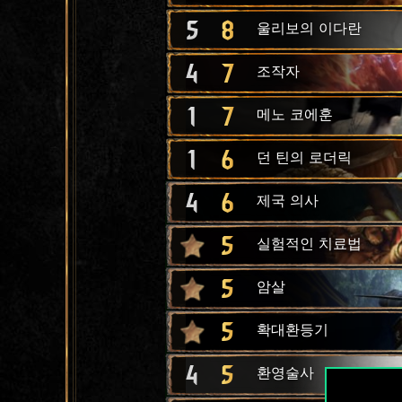
5
8
울리보의 이다란
4
7
조작자
1
7
메노 코에훈
1
6
던 틴의 로더릭
4
6
제국 의사
5
실험적인 치료법
5
암살
5
확대환등기
4
5
환영술사