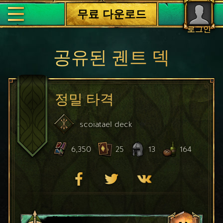
무료 다운로드
로그인
공유된 궨트 덱
정밀 타격
scoiatael
deck
6,350
25
13
164