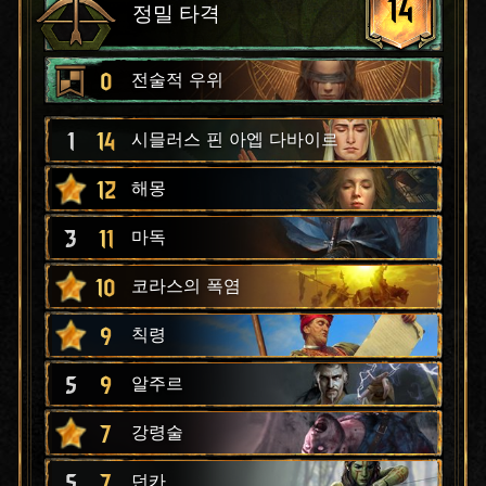
14
정밀 타격
0
전술적 우위
1
14
시믈러스 핀 아엡 다바이르
12
해몽
3
11
마독
10
코라스의 폭염
9
칙령
5
9
알주르
7
강령술
5
7
던카