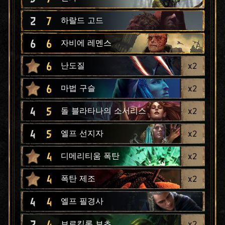
2
7
하랄드 고드
6
6
자비에 레멘스
6
x
2
난도질
6
x
2
마법 구슬
4
5
x
2
돌 블라타나의 소서리스
4
5
x
2
엘프 선지자
4
x
2
디메리티움 폭탄
4
x
2
폭탄 제조
4
4
엘프 필경사
2
4
x
2
브로킬론 보초