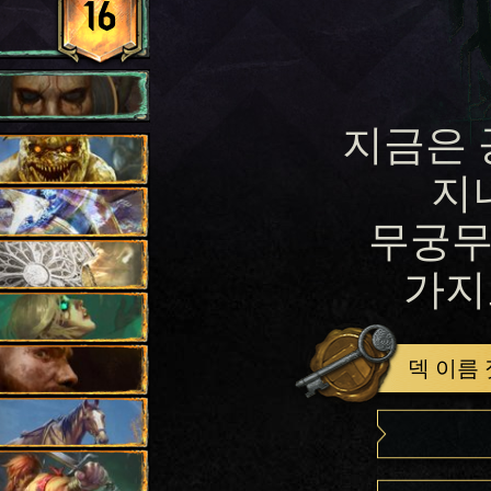
16
지금은 
지
무궁무
가지
덱 이름