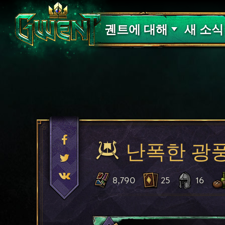
고객 지원
궨트에 대해
새 소식
난폭한 광
8,790
25
16