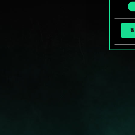
선
택
필