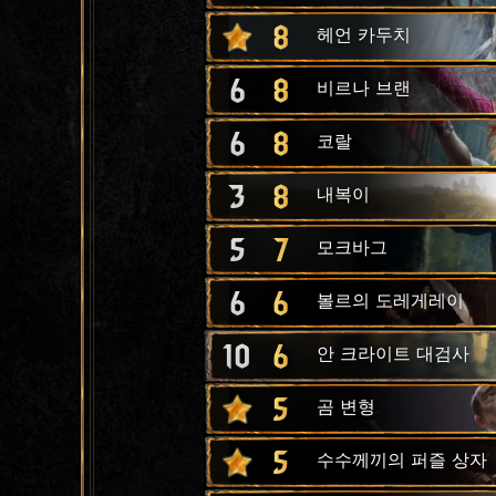
8
헤언 카두치
6
8
비르나 브랜
6
8
코랄
3
8
내복이
5
7
모크바그
6
6
볼르의 도레게레이
10
6
안 크라이트 대검사
5
곰 변형
5
수수께끼의 퍼즐 상자