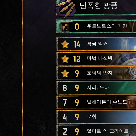
난폭한 광풍
0
우로보로스의 가면
14
황금 넥커
12
마법 나침반
9
호의의 반지
8
9
시리: 노바
7
9
벨헤이븐의 주노드
4
9
로취
2
9
얄마르 안 크라이트