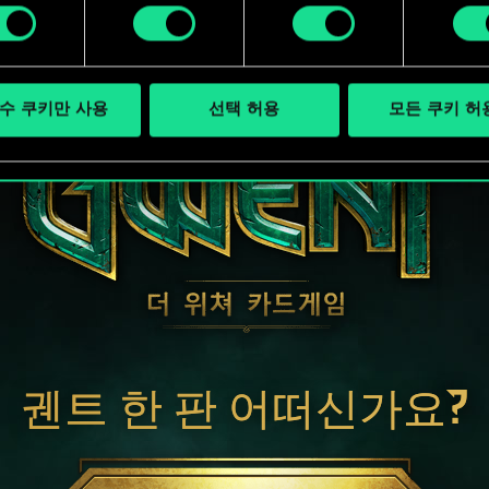
수 쿠키만 사용
선택 허용
모든 쿠키 허
궨트 한 판 어떠신가요?