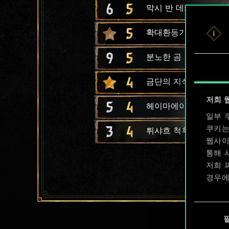
6
5
막시 반 데카르
5
확대환등기
9
5
분노한 곰
4
금단의 지식이 담긴 병
저희 
5
4
헤이마에이 음유시인
일부 
3
4
쿠키는
튀샤흐 척후병
웹사이
통해 
저희 
경우에
쿠키 
동
확인할
의