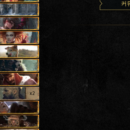
커
x
2