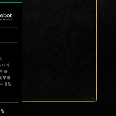
의
용자의
디어를
 일부를
 사용할
에서
케팅