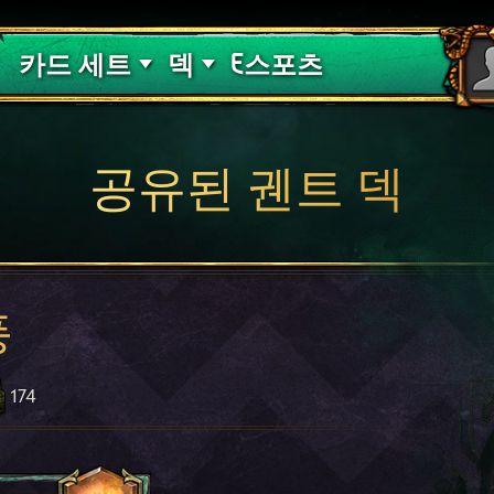
핏빛 저주
덱 가이드
카드 세트
덱
E스포츠
공유된 궨트 덱
풍
174