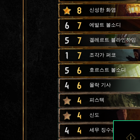
8
신성한 화염
6
7
에발트 볼소디
5
7
겔레르트 블라인하임
1
7
조각가 퍼코
5
6
호르스트 볼소디
4
6
몰락 기사
4
피스텍
4
신도
4
4
세무 징수관