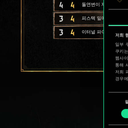
4
4
돌연변이 제작자
3
4
피스텍 밀매상
3
4
이터널 파이어 신봉자
저희 
일부 
쿠키는
웹사이
통해 
저희 
경우에
쿠키 
동
확인할
의
선
택