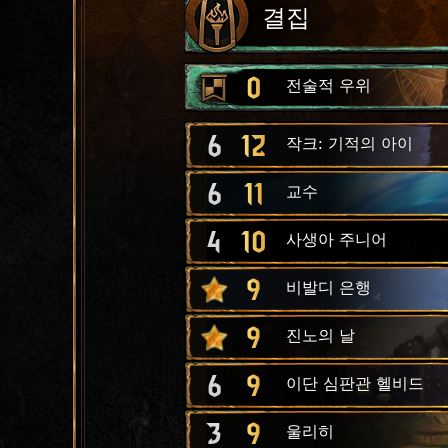
결집
0
전술적 우위
6
12
작크: 기적의 아이
6
11
교수
4
10
사생아 주니어
9
비발디 은행
9
진노의 날
6
9
이단 심판관 헬비드
3
9
울리히