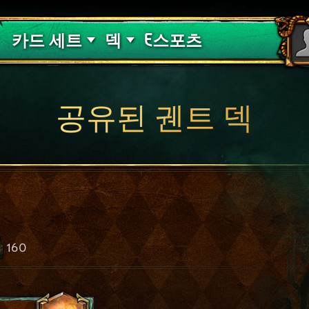
핏빛 저주
덱 가이드
카드 세트
덱
E스포츠
공유된 궨트 덱
160