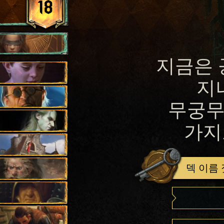
18
지금은 
지
무궁무
가지
덱 이름