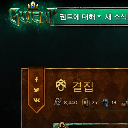
고객 지원
궨트에 대해
새 소식
결집
8,440
25
18