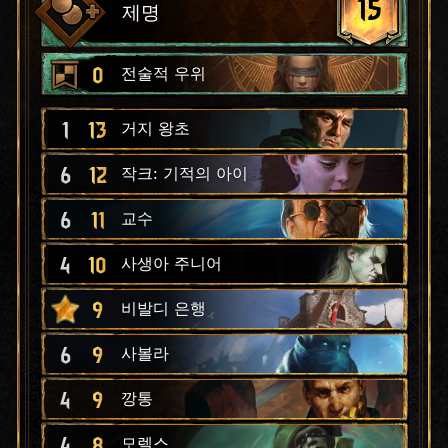
15
제명
0
전술적 우위
1
13
거지 왕초
6
12
작크: 기적의 아이
6
11
교수
4
10
사생아 주니어
9
비발디 은행
6
9
사볼라
4
9
깡통
4
8
모렐스