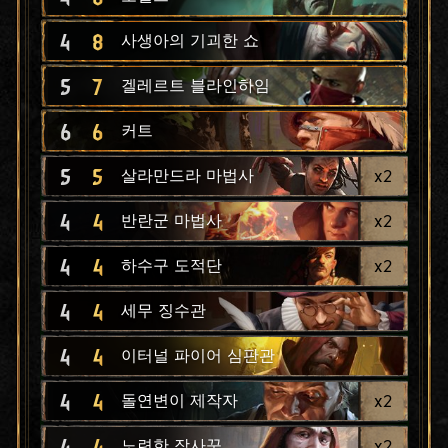
4
8
사생아의 기괴한 쇼
5
7
겔레르트 블라인하임
6
6
커트
5
5
x
2
살라만드라 마법사
4
4
x
2
반란군 마법사
4
4
x
2
하수구 도적단
4
4
세무 징수관
4
4
이터널 파이어 심판관
4
4
x
2
돌연변이 제작자
4
4
x
2
노련한 장사꾼