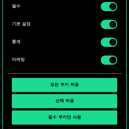
동
커뮤니티 덱 둘러보기
쿠키 사용에 관한 세부 사항이나 관련 설정은 아래의
필수
의
"Settings" 메뉴에서 확인할 수 있습니다.
선
택
기본 설정
통계
마케팅
모든 쿠키 허용
선택 허용
궨트 한 판 어떠신가요?
필수 쿠키만 사용