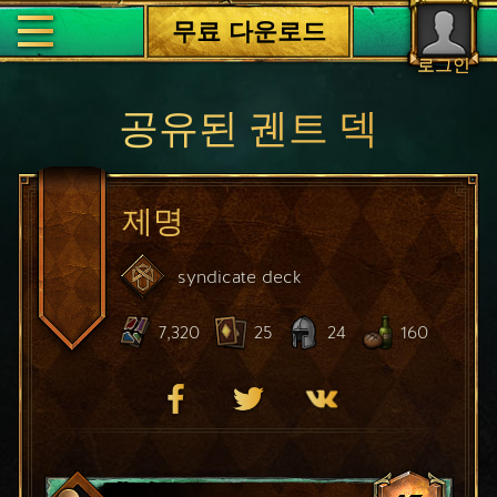
무료 다운로드
로그인
공유된 궨트 덱
제명
syndicate
deck
7,320
25
24
160