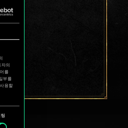
의
용자의
디어를
 일부를
 사용할
에서
케팅