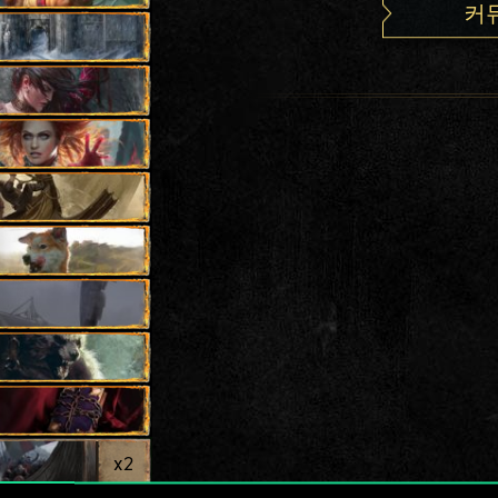
커
x
2