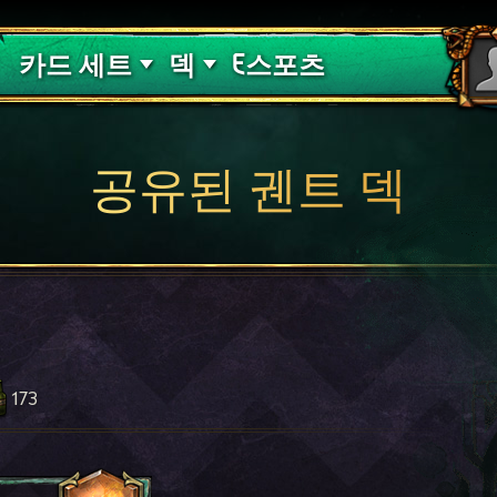
핏빛 저주
덱 가이드
카드 세트
덱
E스포츠
공유된 궨트 덱
173