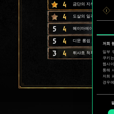
4
금단의 지식이 담긴 병
4
도살의 일격
5
4
헤이마에이 음유시인
5
4
디문 롱쉽
저희 
3
4
일부 
튀샤흐 척후병
쿠키는
웹사이
통해 
저희 
경우에
쿠키 
동
확인할
의
선