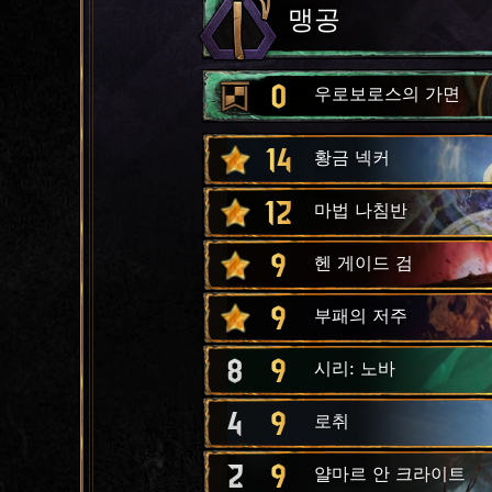
맹공
0
우로보로스의 가면
14
황금 넥커
12
마법 나침반
9
헨 게이드 검
9
부패의 저주
8
9
시리: 노바
4
9
로취
2
9
얄마르 안 크라이트