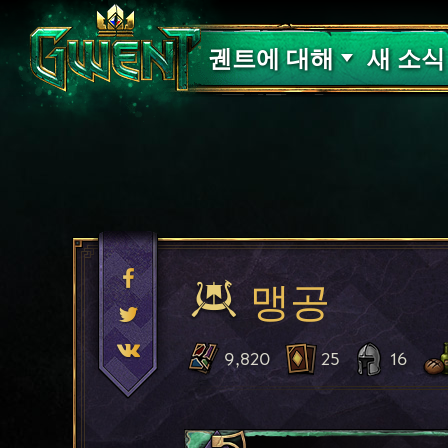
고객 지원
궨트에 대해
새 소식
맹공
9,820
25
16