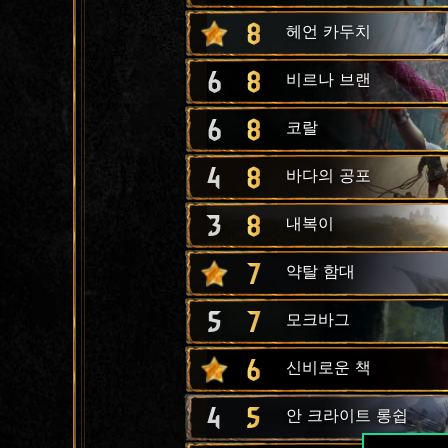
8
헤언 카두치
6
8
비르나 브랜
6
8
코랄
4
8
바다의 공포
3
8
내복이
7
약탈 함대
5
7
모크바그
6
신비로운 책
4
5
안 크라이트 롱쉽