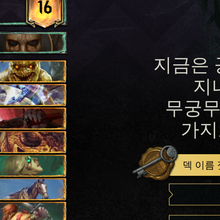
16
지금은 
지
무궁무
가지
덱 이름