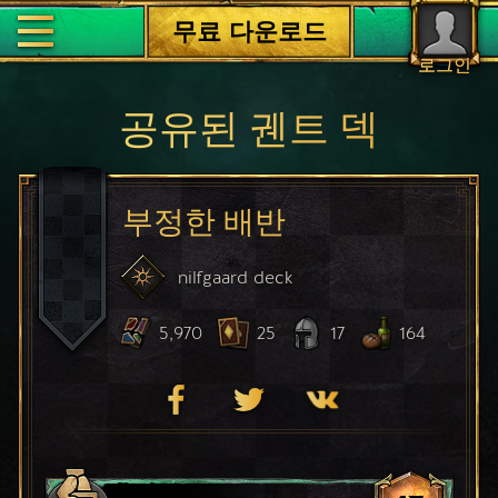
무료 다운로드
로그인
공유된 궨트 덱
부정한 배반
nilfgaard
deck
5,970
25
17
164