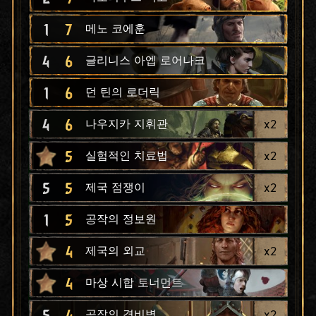
1
7
메노 코에훈
4
6
글리니스 아엡 로어나크
1
6
던 틴의 로더릭
4
6
x
2
나우지카 지휘관
5
x
2
실험적인 치료법
5
5
x
2
제국 점쟁이
1
5
공작의 정보원
4
x
2
제국의 외교
4
마상 시합 토너먼트
5
4
x
2
공작의 경비병