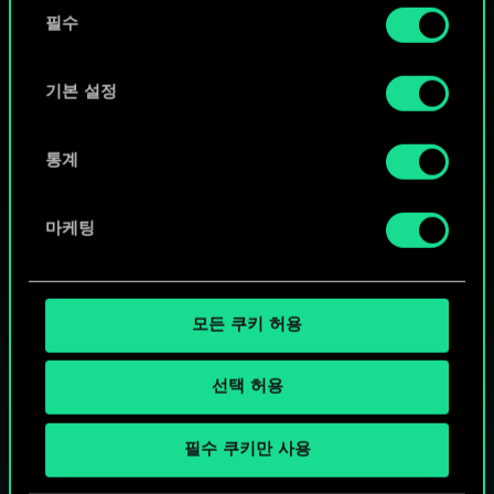
동
커뮤니티 덱 둘러보기
쿠키 사용에 관한 세부 사항이나 관련 설정은 아래의
필수
의
"Settings" 메뉴에서 확인할 수 있습니다.
선
택
기본 설정
통계
마케팅
모든 쿠키 허용
선택 허용
궨트 한 판 어떠신가요?
필수 쿠키만 사용