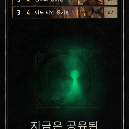
3
4
x
2
아드 피엔 중기병
지금은 공유된