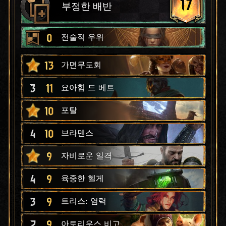
17
부정한 배반
0
전술적 우위
13
가면무도회
3
11
요아힘 드 베트
10
포탈
4
10
브라덴스
9
자비로운 일격
4
9
육중한 헬게
3
9
트리스: 염력
2
9
아토리우스 비고