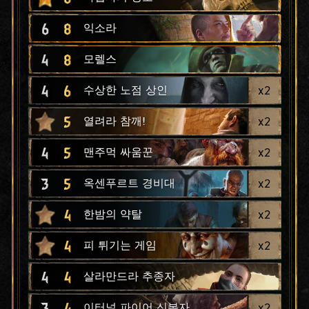
6
8
익소라
4
8
모렐스
4
6
x
2
수상한 노점 상인
5
x
2
열려라 참깨!
4
5
x
2
맨주먹 싸움꾼
3
5
x
2
옥센푸르트 경비대
4
x
2
한밤의 약탈
4
x
2
피 튀기는 게임
4
4
살라만드라 추종자
3
4
x
2
이터널 파이어 신봉자