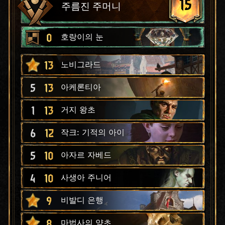
15
주름진 주머니
0
호랑이의 눈
13
노비그라드
5
13
아케론티아
1
13
거지 왕초
6
12
작크: 기적의 아이
5
10
아자르 자베드
4
10
사생아 주니어
9
비발디 은행
8
마법사의 양초