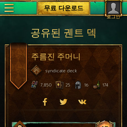
무료 다운로드
로그인
공유된 궨트 덱
주름진 주머니
syndicate
deck
7,850
25
16
174