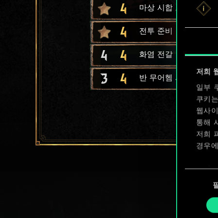
4
마상 시합 토너먼트
4
전투 준비
4
4
화염 전갈
저희 
3
4
반 무어헴 사냥꾼
일부 
쿠키는
웹사이
통해 
저희 
경우에
쿠키 
동
확인할
의
선
택