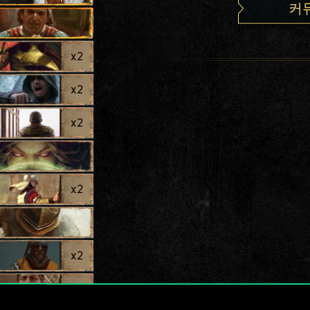
커
x
2
x
2
x
2
x
2
x
2
x
2