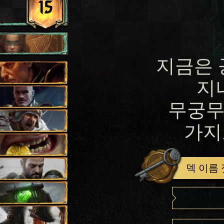
15
지금은 
지
무궁무
가지
덱 이름