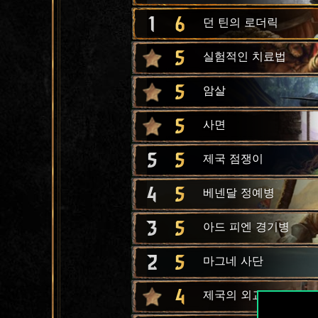
1
6
던 틴의 로더릭
5
실험적인 치료법
5
암살
5
사면
5
5
제국 점쟁이
4
5
베넨달 정예병
3
5
아드 피엔 경기병
2
5
마그네 사단
4
제국의 외교