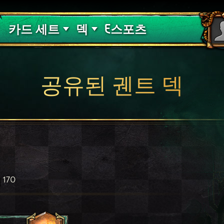
핏빛 저주
덱 가이드
카드 세트
덱
E스포츠
공유된 궨트 덱
170