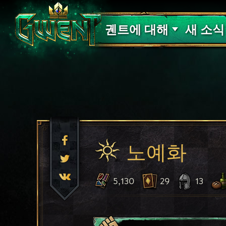
고객 지원
궨트에 대해
새 소식
노예화
5,130
29
13