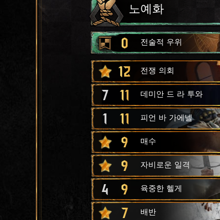
노예화
0
전술적 우위
12
전쟁 의회
7
11
데미안 드 라 투와
1
11
피언 바 가에넬
9
매수
9
자비로운 일격
4
9
육중한 헬게
7
배반