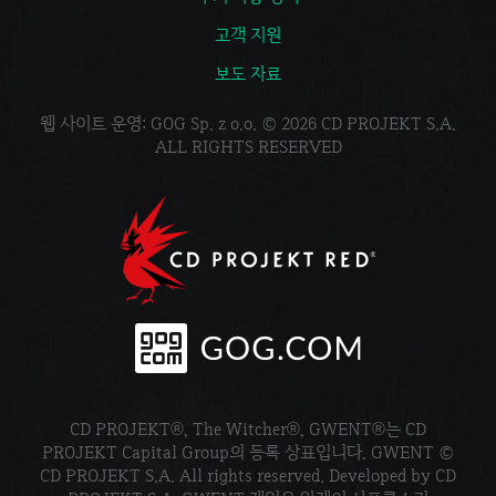
고객 지원
보도 자료
웹 사이트 운영: GOG Sp. z o.o. © 2026 CD PROJEKT S.A.
ALL RIGHTS RESERVED
CD PROJEKT®, The Witcher®, GWENT®는 CD
PROJEKT Capital Group의 등록 상표입니다. GWENT ©
CD PROJEKT S.A. All rights reserved. Developed by CD