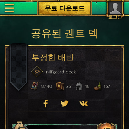
무료 다운로드
로그인
공유된 궨트 덱
부정한 배반
nilfgaard
deck
8,140
25
18
167