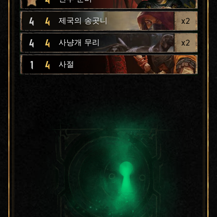
4
4
x
2
제국의 송곳니
4
4
x
2
사냥개 무리
1
4
사절