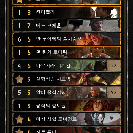
1
8
칸타렐라
1
7
메노 코에훈
6
6
반 무어헴의 술시중꾼
1
6
던 틴의 로더릭
4
6
x
2
나우지카 지휘관
5
실험적인 치료법
5
5
x
2
알바 중갑기병
1
5
공작의 정보원
4
마상 시합 토너먼트
4
전투 준비