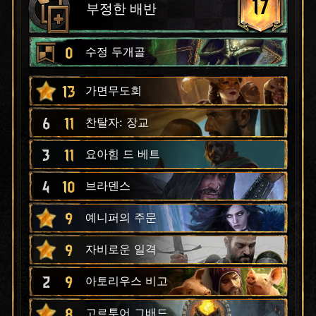
17
부정한 배반
0
수정 두개골
13
가면무도회
6
11
찬탈자: 장교
3
11
요아힘 드 베트
4
10
브라덴스
9
예니퍼의 주문
9
자비로운 일격
2
9
아토리우스 비고
8
고르투어 그배드