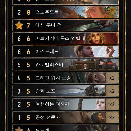
2
8
스노우드롭
7
테샴 무나 검
6
6
마르가리타 록스 안틸레
6
6
이스트레드
5
5
카로발리스타
4
5
x
2
그리핀 위쳐 스승
3
5
x
2
강화 노포
2
5
x
2
여행하는 여사제
1
5
x
2
공성 전문가
4
도르래