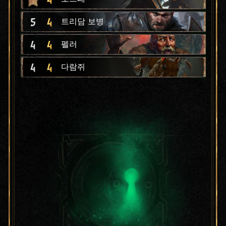
5
4
트리담 보병
4
4
펠러
4
4
다람쥐