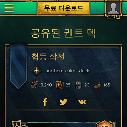
무료 다운로드
로그인
공유된 궨트 덱
협동 작전
northernrealms
deck
8,240
25
20
165