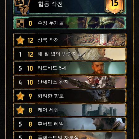
15
협동 작전
0
수정 두개골
12
상륙 작전
1
12
해 질 녘의 방랑자들
5
10
라도비드 5세
4
10
안세이스 왕자
9
화려한 향로
8
케어 세렌
5
8
휴버트 레익
5
8
폴테스트의 자부심